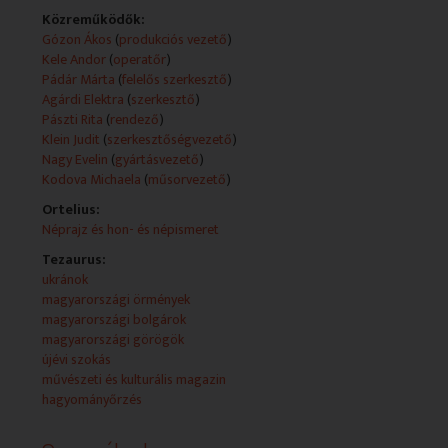
Közreműködők:
Szerzők és alkotók:
Gózon Ákos
(
produkciós vezető
)
1. Ádám Éva Hírolvasó
Kele Andor
(
operatőr
)
2. Agárdi Elektra Hírolvasó
Pádár Márta
(
felelős szerkesztő
)
3. Agárdi Elektra Szerkesztő-riporter
Agárdi Elektra
(
szerkesztő
)
4. Badalján Szilvia Hírolvasó
Pászti Rita
(
rendező
)
5. Boda János Felvételvezető
Klein Judit
(
szerkesztőségvezető
)
6. Dörflinger László Operatőr
Nagy Evelin
(
gyártásvezető
)
7. Ducki Witek Riporter
Kodova Michaela
(
műsorvezető
)
8. Gáspár Zoltán Vágó
9. Hutterer Ingrid Riporter
Ortelius:
10. Kele Andor Operatőr
Néprajz és hon- és népismeret
11. Kjoszeva Szvetla Riporter
Tezaurus:
12. Kodova Michaela Műsorvezető
ukránok
13. Kuruzs János Vágó
magyarországi örmények
14. Nagy Evelin Gyártásvezető
magyarországi bolgárok
15. Oláh Zoltán Operatőr
magyarországi görögök
16. Pádár Márta Felelős szerkesztő
újévi szokás
17. Pászti Rita Rendező
művészeti és kulturális magazin
18. Risko Roman Hírolvasó
hagyományőrzés
19. Romvári Endre Hangmérnök
20. Stefuca Viktória Riporter