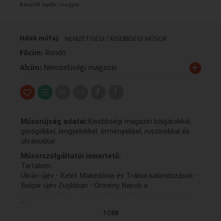
Beszélt nyelv:
magyar
VALLÁS
VALLÁS
NAVA műfaj:
NEMZETISÉGI / KISEBBSÉGI MŰSOR
Főcím:
Rondó
+
Alcím:
Nemzetiségi magazin
Műsorújság adatai:
Kisebbségi magazin bolgárokkal,
görögökkel, lengyelekkel, örményekkel, ruszinokkal és
ukránokkal
Műsorszolgáltatói ismertető:
Tartalom:
Ukrán újév - Kelet Makedónia és Trákiai kalandozások -
Bolgár újév Zuglóban - Örmény Napok a
Nagycsarnokban .- Látogatóban Chemes Istvánnál - A
...
Schur család - A Polonéz néptáncegyüttes - Pondoszi
TÖBB
újévi népszokás