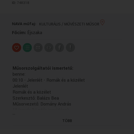
ID:
748318
VALLÁS
VALLÁS
NAVA műfaj:
KULTURÁLIS / MŰVÉSZETI MŰSOR
Főcím:
Éjszaka
Műsorszolgáltatói ismertető:
benne:
00:10 - Jelenlét - Romák és a közélet
Jelenlét
Romák és a közélet
Szerkesztő: Balázs Bea
Műsorvezető: Domány András
(A január 3-i adás ismétlése)
...
00:34 - Jelenlét - Roma kulturális magazin
TÖBB
Jelenlét
Roma kulturális magazin