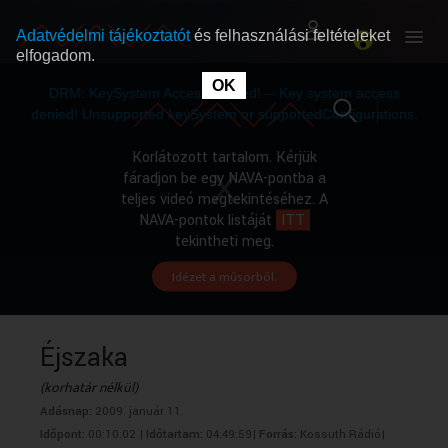
Adatvédelmi tájékoztatót
és felhasználási feltételeket
elfogadom.
This
is
OK
RÓLUNK
RÓLUNK
a
DRM: KeySystem Access Denied! -- Key system access
modal
window.
denied! Unsupported keySystem or supportedConfigurations.
SZABAD MŰSOROK
SZABAD MŰSOROK
Korlátozott tartalom. Kérjük
fáradjon be egy NAVA-pontba a
teljes videó megtekintéséhez. A
MŰSORÚJSÁG
MŰSORÚJSÁG
NAVA-pontok listáját
ITT
tekintheti meg.
Idézet a műsorból.
GYŰJTEMÉNYEK
GYŰJTEMÉNYEK
SEGÍTHETÜNK?
SEGÍTHETÜNK?
Éjszaka
(korhatár nélkül)
OKTATÁS
OKTATÁS
Adásnap:
2009. január 11.
Időpont:
00:10:02 |
Időtartam:
04:49:59|
Forrás:
Kossuth Rádió|