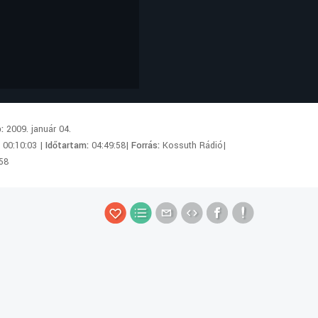
p:
2009. január 04.
:
00:10:03 |
Időtartam:
04:49:58|
Forrás:
Kossuth Rádió|
58