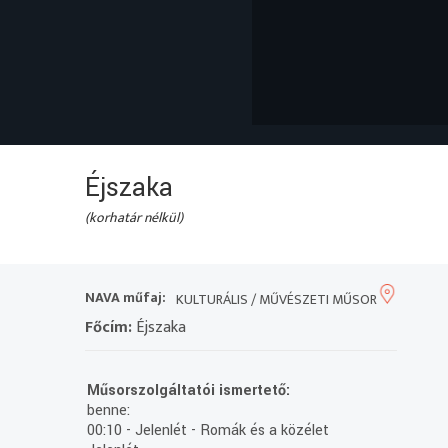
Éjszaka
(korhatár nélkül)
NAVA műfaj:
KULTURÁLIS / MŰVÉSZETI MŰSOR
Főcím:
Éjszaka
Műsorszolgáltatói ismertető:
benne:
00:10 - Jelenlét - Romák és a közélet