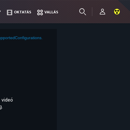
?
?
OKTATÁS
OKTATÁS
VALLÁS
VALLÁS
pportedConfigurations.
 videó
g.