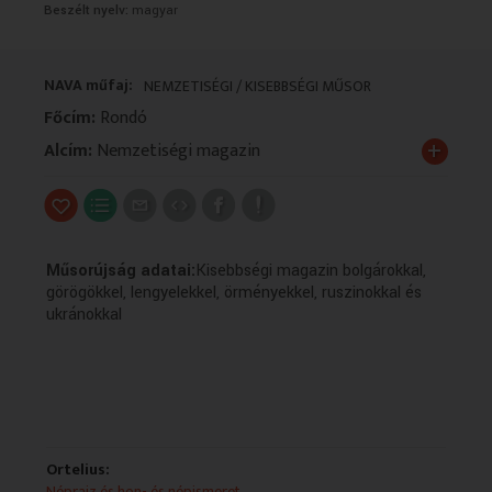
Beszélt nyelv:
magyar
VALLÁS
VALLÁS
NAVA műfaj:
NEMZETISÉGI / KISEBBSÉGI MŰSOR
Főcím:
Rondó
+
Alcím:
Nemzetiségi magazin
Műsorújság adatai:
Kisebbségi magazin bolgárokkal,
görögökkel, lengyelekkel, örményekkel, ruszinokkal és
ukránokkal
Ortelius:
Néprajz és hon- és népismeret