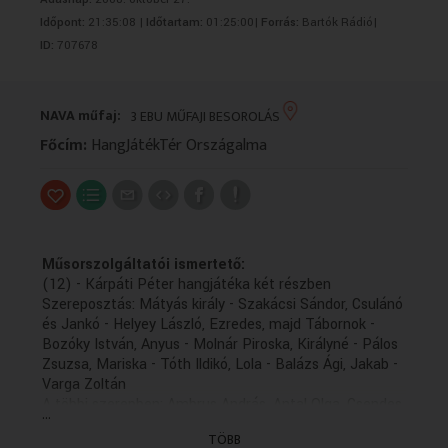
VALLÁS
VALLÁS
Időpont:
21:35:08 |
Időtartam:
01:25:00|
Forrás:
Bartók Rádió|
ID:
707678
NAVA műfaj:
3 EBU MŰFAJI BESOROLÁS
Főcím:
HangJátékTér Országalma
Műsorszolgáltatói ismertető:
(12) - Kárpáti Péter hangjátéka két részben
Szereposztás: Mátyás király - Szakácsi Sándor, Csulánó
és Jankó - Helyey László, Ezredes, majd Tábornok -
Bozóky István, Anyus - Molnár Piroska, Királyné - Pálos
Zsuzsa, Mariska - Tóth Ildikó, Lola - Balázs Ági, Jakab -
Varga Zoltán
A többi szerepben: Ambrus András, Antal Olga, Csendes
...
Olivér, Deák Márton, Dobák Lajos, Dóczy Péter, Gera
TÖBB
Zoltán, Huszár Diána, Imre István, Juhász Janka,