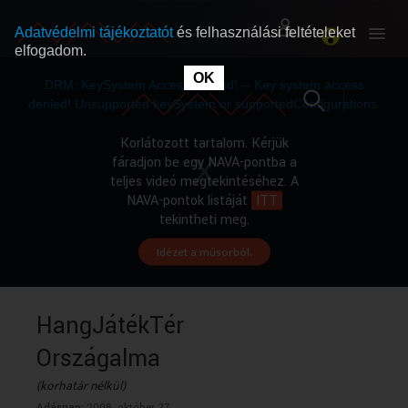
Adatvédelmi tájékoztatót
és felhasználási feltételeket
elfogadom.
This
is
OK
RÓLUNK
RÓLUNK
a
DRM: KeySystem Access Denied! -- Key system access
modal
window.
denied! Unsupported keySystem or supportedConfigurations.
SZABAD MŰSOROK
SZABAD MŰSOROK
Korlátozott tartalom. Kérjük
fáradjon be egy NAVA-pontba a
teljes videó megtekintéséhez. A
MŰSORÚJSÁG
MŰSORÚJSÁG
NAVA-pontok listáját
ITT
tekintheti meg.
Idézet a műsorból.
GYŰJTEMÉNYEK
GYŰJTEMÉNYEK
SEGÍTHETÜNK?
SEGÍTHETÜNK?
HangJátékTér
Országalma
OKTATÁS
OKTATÁS
(korhatár nélkül)
Adásnap:
2008. október 27.