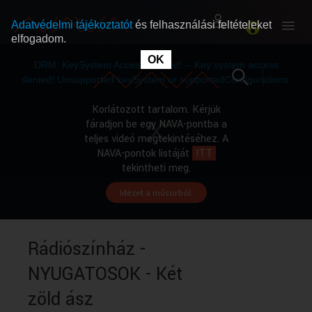
Adatvédelmi tájékoztatót
és felhasználási feltételeket
elfogadom.
This
is
OK
RÓLUNK
RÓLUNK
a
DRM: KeySystem Access Denied! -- Key system access
modal
window.
denied! Unsupported keySystem or supportedConfigurations.
SZABAD MŰSOROK
SZABAD MŰSOROK
Korlátozott tartalom. Kérjük
fáradjon be egy NAVA-pontba a
teljes videó megtekintéséhez. A
MŰSORÚJSÁG
MŰSORÚJSÁG
NAVA-pontok listáját
ITT
tekintheti meg.
Idézet a műsorból.
GYŰJTEMÉNYEK
GYŰJTEMÉNYEK
SEGÍTHETÜNK?
SEGÍTHETÜNK?
Rádiószínház -
NYUGATOSOK - Két
OKTATÁS
OKTATÁS
zöld ász