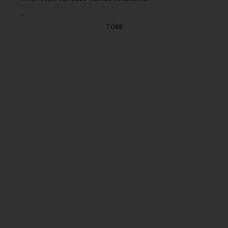
Zenei munkatárs: Kakó Gyula
...
Rádióra alkalmazta és rendezte: Dániel Ferenc(2002)
TÖBB
(XV/10.rész: holnap, K. 20.04)
&e.a.02.02.28. K. 11.35, u.ism. 05.02.03., A-793502,
(korh.szign.12) 0.08+19'59"+konf.0.13=20.20&