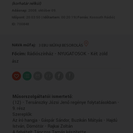
(korhatár nélkül)
VALLÁS
VALLÁS
Adásnap:
2008. október 09.
Időpont:
20:03:50 |
Időtartam:
00:20:19|
Forrás:
Kossuth Rádió|
ID:
700848
NAVA műfaj:
3 EBU MŰFAJI BESOROLÁS
Főcím:
Rádiószínház - NYUGATOSOK - Két zöld
ász
Műsorszolgáltatói ismertető:
(12) - Tersánszky Józsi Jenő regénye folytatásokban -
9. rész
Szereplők:
Az író hangja - Gáspár Sándor, Buzikán Mátyás - Hajdú
István, Dömötör - Rajkai Zoltán
A felvételt Tánczos Tamás készítette