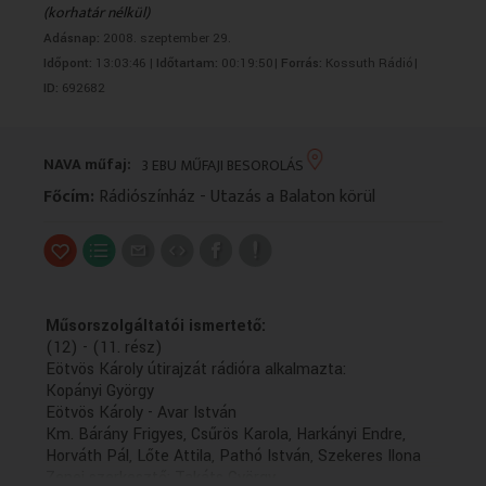
(korhatár nélkül)
VALLÁS
VALLÁS
Adásnap:
2008. szeptember 29.
Időpont:
13:03:46 |
Időtartam:
00:19:50|
Forrás:
Kossuth Rádió|
ID:
692682
NAVA műfaj:
3 EBU MŰFAJI BESOROLÁS
Főcím:
Rádiószínház - Utazás a Balaton körül
Műsorszolgáltatói ismertető:
(12) - (11. rész)
Eötvös Károly útirajzát rádióra alkalmazta:
Kopányi György
Eötvös Károly - Avar István
Km. Bárány Frigyes, Csűrös Karola, Harkányi Endre,
Horváth Pál, Lőte Attila, Pathó István, Szekeres Ilona
Zenei szerkesztő: Takáts György