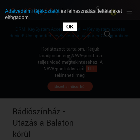
Adatvédelmi tájékoztatót
és felhasználási feltételeket
elfogadom.
This
is
OK
RÓLUNK
RÓLUNK
a
DRM: KeySystem Access Denied! -- Key system access
modal
window.
denied! Unsupported keySystem or supportedConfigurations.
SZABAD MŰSOROK
SZABAD MŰSOROK
Korlátozott tartalom. Kérjük
fáradjon be egy NAVA-pontba a
teljes videó megtekintéséhez. A
MŰSORÚJSÁG
MŰSORÚJSÁG
NAVA-pontok listáját
ITT
tekintheti meg.
Idézet a műsorból.
GYŰJTEMÉNYEK
GYŰJTEMÉNYEK
SEGÍTHETÜNK?
SEGÍTHETÜNK?
Rádiószínház -
Utazás a Balaton
OKTATÁS
OKTATÁS
körül