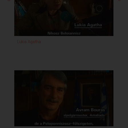
Lukia Agatha
Ang