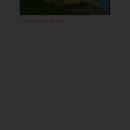
Munkácsi vár, Ukrajna
Dluho