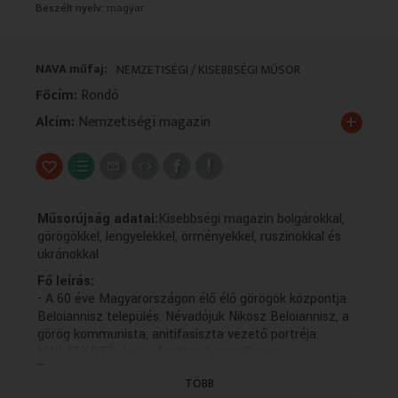
Beszélt nyelv:
magyar
VALLÁS
VALLÁS
NAVA műfaj:
NEMZETISÉGI / KISEBBSÉGI MŰSOR
Főcím:
Rondó
+
Alcím:
Nemzetiségi magazin
Műsorújság adatai:
Kisebbségi magazin bolgárokkal,
görögökkel, lengyelekkel, örményekkel, ruszinokkal és
ukránokkal
Fő leírás:
- A 60 éve Magyarországon élő élő görögök központja
Beloiannisz település. Névadójuk Nikosz Beloiannisz, a
görög kommunista, anitifasiszta vezető portréja.
NYILATKOZÓ: Lukia Agatha; Avram Bouras,
...
alpolgármester, Amaliada; Vasilios Latiotis,
TÖBB
iskolaigazgató; Angelos Kolosakas, titkár, AKSZ; Giannis