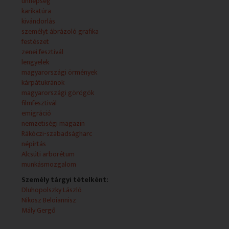
ünnepség
- Június 18-án nyitották meg Dluhopolszky László
karikatúra
kiállítását a Magyarországi Lengyelség Múzeuma és
kivándorlás
Levéltára épületében. A kiállításon a karikatúrák mellett
személyt ábrázoló grafika
megismerkedhetünk a Dluhopolszky László által
festészet
újragondolt árnyképekkel is.
zenei fesztivál
NYILATKOZÓ: Konrad Sutarsky
lengyelek
magyarországi örmények
- A 124 éve született Mály Gerő örmény származású,
kárpátukránok
erdélyi születésű színész portréja
magyarországi görögök
filmfesztivál
- Alcsút, arborétum
emigráció
nemzetiségi magazin
- Részletek az Eurovizios Dalfesztiválból: az ukrán, a
Rákóczi-szabadságharc
görög és a lengyel énekesnő dalai
népírtás
Alcsúti arborétum
munkásmozgalom
Személy tárgyi tételként:
Dluhopolszky László
Nikosz Beloiannisz
Mály Gergő