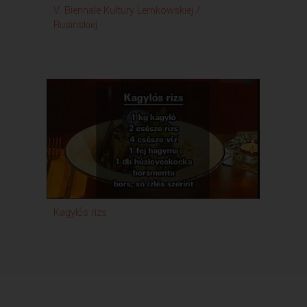
V. Biennale Kultury Lemkowskiej /
Rondó
Rusinskiej
Kagylós rizs