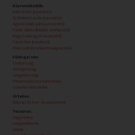
Közreműködők:
- Pondoszi regék 2. rész (Kremsia és a Meszovuno
Kele Andor
(
operatőr
)
története)
ifj. Nádasy László
(
operatőr
)
MEGSZÓLALÓ: Pavlos Parastatidis
Agárdi Elektra
(
műsorvezető
)
Pádár Márta
(
felelős szerkesztő
)
- 5. Ruszin Nemzeti Kulturális Fesztivál, Krynica,
Nagy Evelin
(
gyártásvezető
)
Lengyelország
Pászti Rita
(
rendező
)
NYILATKOZÓ: Andrej Kopcsa, főszervező, Ruszin
Klein Judit
(
szerkesztőségvezető
)
Nemzeti Kulturális Fesztivál
Földrajzi név:
- Lengyel házaspár Csepelen: Minden Katowicében
Csehország
kezdődött...
Görögország
MEGSZÓLALÓ: Kölbl Gábor; Kölbl Jola
Lengyelország
Peloponnészosz tartomány
- Ukrán hírek
Szandeci-Beszkidek
- Bolgár hírek
Ortelius:
- Görög hírek
Néprajz és hon- és népismeret
- Örmény hírek
- Lengyel hírek
Tezaurus:
- Ruszin hírek
hagyomány
megemlékezés
- Postup - Ukrán zenakar fellépése Miskolcon Vigula
ünnep