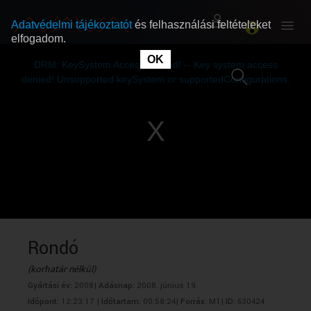
Adatvédelmi tájékoztatót
és felhasználási feltételeket
elfogadom.
This
is
OK
RÓLUNK
RÓLUNK
a
DRM: KeySystem Access Denied! -- Key system access
modal
window.
denied! Unsupported keySystem or supportedConfigurations.
SZABAD MŰSOROK
SZABAD MŰSOROK
MŰSORÚJSÁG
MŰSORÚJSÁG
GYŰJTEMÉNYEK
GYŰJTEMÉNYEK
SEGÍTHETÜNK?
SEGÍTHETÜNK?
Rondó
(korhatár nélkül)
OKTATÁS
OKTATÁS
Gyártási év:
2008|
Adásnap:
2008. június 19.
Időpont:
12:23:17 |
Időtartam:
00:58:24|
Forrás:
M1|
ID:
630424