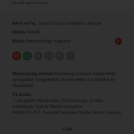
Beszélt nyelv:
magyar
VALLÁS
VALLÁS
NAVA műfaj:
NEMZETISÉGI / KISEBBSÉGI MŰSOR
Főcím:
Rondó
+
Alcím:
Nemzetiségi magazin
Műsorújság adatai:
Kisebbségi magazin bolgárokkal,
görögökkel, lengyelekkel, örményekkel, ruszinokkal és
ukránokkal
Fő leírás:
- Látogatás Mikulcicébe (Csehország), a szláv
írásbeliség, Cirill és Metód ünnepére
MEGSZÓLALÓ: Kuseva Cvetanka; Szabó Viktor; Udvarev
György; Kusev Nikola
...
NYILATKOZÓ: Prof. Hriszto Trendafilov; Tanev Dimiter,
TÖBB
elnök, Magyarországi Bolgárok Egyesülete