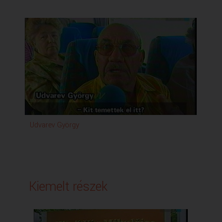
Udvarev György
Tan
Bol
Kiemelt részek