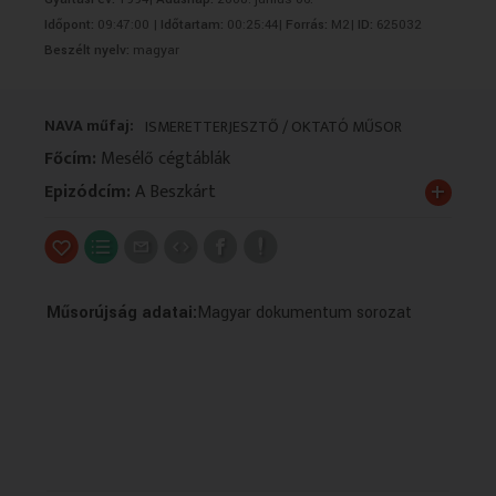
VALLÁS
VALLÁS
Időpont:
09:47:00 |
Időtartam:
00:25:44|
Forrás:
M2|
ID:
625032
Beszélt nyelv:
magyar
NAVA műfaj:
ISMERETTERJESZTŐ / OKTATÓ MŰSOR
Főcím:
Mesélő cégtáblák
+
Epizódcím:
A Beszkárt
Műsorújság adatai:
Magyar dokumentum sorozat