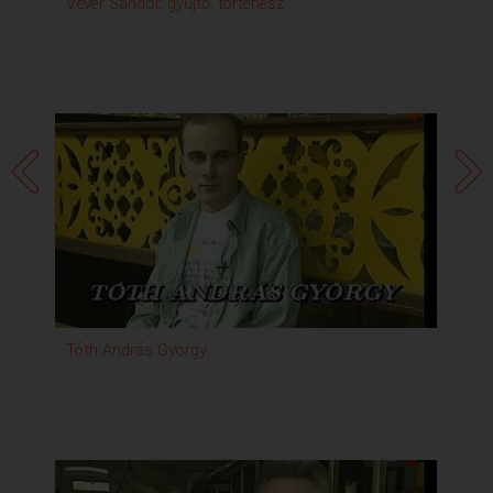
Vevér Sándor, gyűjtő, történész
Dó
Tóth András György
Sz