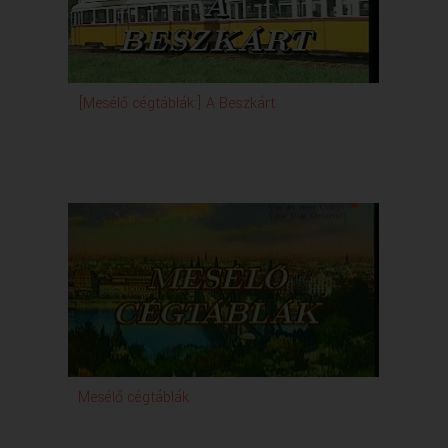
[Mesélő cégtáblák:] A Beszkárt
Mesélő cégtáblák