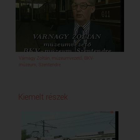
Várnagy Zoltán, múzeumvezető, BKV-
múzeum, Szentendre
Kiemelt részek