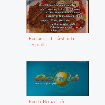
Roston sült bárányborda
rizspiláffal
Rondó: Nemzetiségi