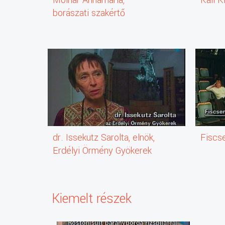
borászati szakértő
dr. Issekutz Sarolta, elnök,
Fiscs
Erdélyi Örmény Gyökerek
Kulturális Egyesület
Kiemelt részek