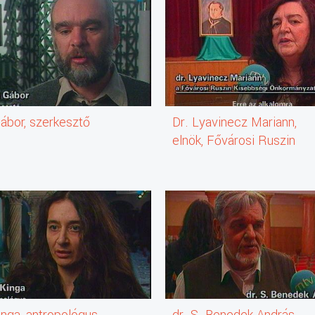
ábor, szerkesztő
Dr. Lyavinecz Mariann,
elnök, Fővárosi Ruszin
Kisebbségi Önkormányza
inga, antropológus
dr. S. Benedek András,