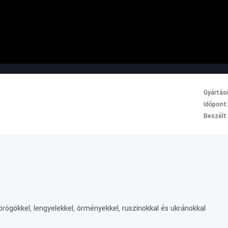
Gyártás
Időpont
Beszélt
rögökkel, lengyelekkel, örményekkel, ruszinokkal és ukránokkal