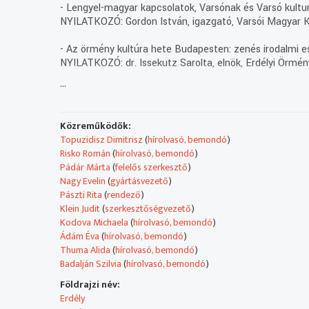
- Lengyel-magyar kapcsolatok, Varsónak és Varsó kultu
NYILATKOZÓ: Gordon István, igazgató, Varsói Magyar Ku
- Az örmény kultúra hete Budapesten: zenés irodalmi e
NYILATKOZÓ: dr. Issekutz Sarolta, elnök, Erdélyi Örmény
...
- Pondoszi rege, egy görög falu története
- Ellopott boldogság: az ukrán színház új darabja
Közreműködők:
MEGSZÓLALÓ: Fiscsenko Mihály
Topuzidisz Dimitrisz
(
hírolvasó, bemondó
)
Risko Román
(
hírolvasó, bemondó
)
- Nemzetiségi hírek
Pádár Márta
(
felelős szerkesztő
)
Nagy Evelin
(
gyártásvezető
)
- Duchnovics Antal (Alexander Duchnovics) születéséne
Pászti Rita
(
rendező
)
nemzetközi Duchnovics konferenciát rendeztek
Klein Judit
(
szerkesztőségvezető
)
NYILATKOZÓ: Dr. Lyavinecz Mariann, elnök, Fővárosi Rus
Kodova Michaela
(
hírolvasó, bemondó
)
Egyesület
Ádám Éva
(
hírolvasó, bemondó
)
Thuma Alida
(
hírolvasó, bemondó
)
- 90 éves a bolgár iskola
Badalján Szilvia
(
hírolvasó, bemondó
)
NYILATKOZÓ: Emilia Atanaszova, iskolaigazgató; ME
Földrajzi név:
- Örmény arcok, örmény szemek a című kiállítás család
Erdély