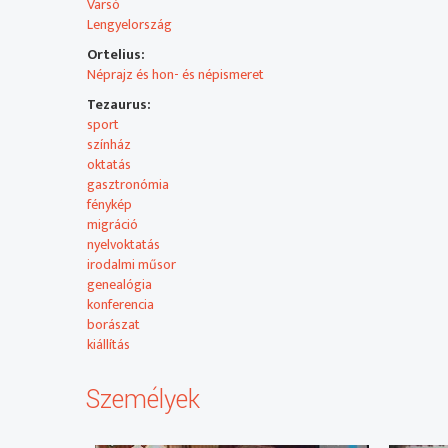
NYILATKOZÓ: dr. Issekutz Sarolta, elnök, Erdélyi Örmén
Varsó
Lengyelország
- Recept: Roston sült bárányborda rizspiláffal
Ortelius:
MEGSZÓLALÓ: Arghyropoulos Ghavrilos
Néprajz és hon- és népismeret
Tezaurus:
sport
színház
oktatás
gasztronómia
fénykép
migráció
nyelvoktatás
irodalmi műsor
genealógia
konferencia
borászat
kiállítás
Személyek