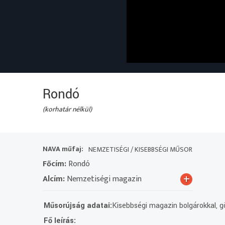
Rondó
(korhatár nélkül)
NAVA műfaj:
NEMZETISÉGI / KISEBBSÉGI MŰSOR
Főcím:
Rondó
+
Alcím:
Nemzetiségi magazin
Műsorújság adatai:
Kisebbségi magazin bolgárokkal, gö
Fő leírás: