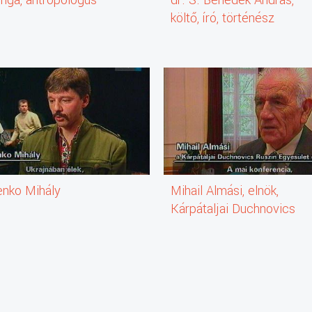
költő, író, történész
enko Mihály
Mihail Almási, elnök,
Kárpátaljai Duchnovics
Egyesület