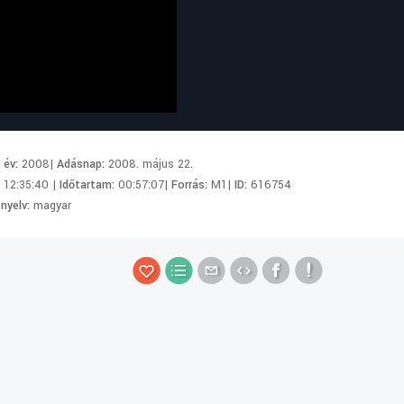
i év:
2008|
Adásnap:
2008. május 22.
:
12:35:40 |
Időtartam:
00:57:07|
Forrás:
M1|
ID:
616754
 nyelv:
magyar