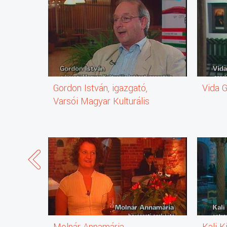
Gordon István, igazgató,
Vida G
Varsói Magyar Kulturális
Intézet
Molnár Annamária,
Kali K