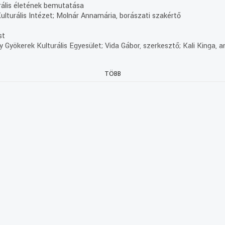
rális életének bemutatása
lturális Intézet; Molnár Annamária, borászati szakértő
st
 Gyökerek Kulturális Egyesület; Vida Gábor, szerkesztő; Kali Kinga, 
TÖBB
k 205. évfordulója alkalmából
zin Kisebbségi Önkormányzat; dr. S. Benedek András, költő, író, törté
GSZÓLALÓ: Tímea Todorova
i fotóalbumokból