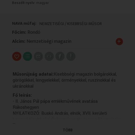
Beszélt nyelv:
magyar
VALLÁS
VALLÁS
NAVA műfaj:
NEMZETISÉGI / KISEBBSÉGI MŰSOR
Főcím:
Rondó
+
Alcím:
Nemzetiségi magazin
Műsorújság adatai:
Kisebbségi magazin bolgárokkal,
görögökkel, lengyelekkel, örményekkel, ruszinokkal és
ukránokkal
Fő leírás:
- II. János Pál pápa emlékművének avatása
Rákoshegyen
NYILATKOZÓ: Buskó András, elnök, XVII. kerületi
Lengyel Kisebbségi Önkormányzat; Joanna Stempinska,
...
a Lengyel Köztársaság budapesti nagykövete; Ritz
TÖBB
Levente, polgármester, XVII. kerület, Budapest; dr. Erdő