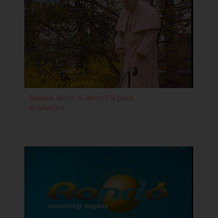
Babusa János: II. János Pál pápa
emlékműve