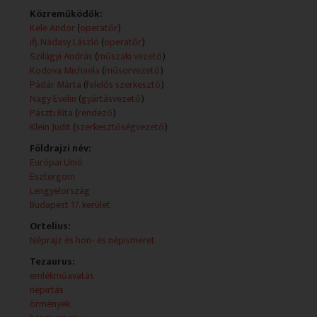
Péter, bíboros, prímás, esztergom-budapesti érsek
Közreműködők:
Kele Andor
(
operatőr
)
- Látogatóban Andranik Bezjian örmény származású
ifj. Nádasy László
(
operatőr
)
órakereskedőnél
Szilágyi András
(
műszaki vezető
)
NYILATKOZÓ: Andranik Bezjian; Bezjian Mónika
Kodova Michaela
(
műsorvezető
)
Pádár Márta
(
felelős szerkesztő
)
- Kiállítás nyílt a makedóniai Siatistából származó
Nagy Evelin
(
gyártásvezető
)
Zavírasz György könyvgyűjteményéből az ELTE
Pászti Rita
(
rendező
)
Egyetemi Könyvtár dísztermében
Klein Judit
(
szerkesztőségvezető
)
NYILATKOZÓ: Michailis Liapis, kultúrális miniszter,
Görögország; dr. Szögi László, főigazgató, ELTE
Földrajzi név:
Egyetemi Könyvtár; Hiller István, kulturális miniszter,
Európai Unió
Magyarország
Esztergom
Lengyelország
- Sajtótájékoztató a Miniszterelnöki Hivatalban a
Budapest 17. kerület
kisebbségi önkormányzatok új finanszírozási rendjéről
Ortelius:
NYILATKOZÓ: Gémesi Ferenc, szakállamtitkár, MEH
Néprajz és hon- és népismeret
- Az V. Magyarországi Nemzetiségi Filmszemle
Tezaurus:
díjazottjai
emlékműavatás
népirtás
- Nemzetiségi rövidhírek
örmények