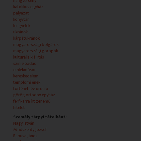
NYILATKOZÓ: Agárdi Bendegúz Szpírosz, elnök,
hangverseny
Fővárosi Görög Önkormányzat
katolikus egyház
pályázat
- Bolgár turisztikai napok Budapesten, a Vámház körúti
könyvtár
Nagycsarnokban
lengyelek
NYILATKOZÓ: Liana Uzunova, kereskedelmi tanácsos,
ukránok
Bolgár Nagykövetség;
kárpátukránok
magyarországi bolgárok
- A Szent Efrém férfikar koncertje Budapesten, a XI.
magyarországi görögök
kerületi Szent Imre templomban
kulturális kiállítás
NYILATKOZÓ: Csányi Tamás; Bubnó Tamás, karnagy,
színielőadás
Szent Efrám Bizánci Férfikar
emlékműsor
kereskedelem
- A Malko Teatro Határeset című előadásának
templomi ének
bemutatója a Szkéné Színházban
történeti évforduló
NYILATKOZÓ: C. Nagy István, író, rendező, Malko
görög ortodox egyház
Teatro; Rusz Milán, színész; Hadzsikosztova Gabriella,
férfikarra írt zenemű
színésznő
hitélet
Személy tárgyi tételként:
- Sevcsenko-est a Kárpátaljai Állami Népi Együttessel
Nagy István
NYILATKOZÓ: Petij-Potacsuk Natália, művészeti
Mindszenty József
vezető
Babusa János