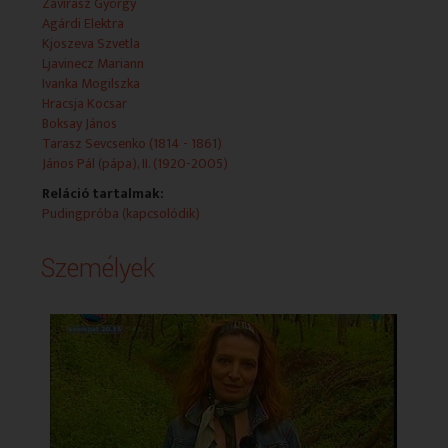
Zavírasz György
Agárdi Elektra
Kjoszeva Szvetla
Ljavinecz Mariann
Ivanka Mogilszka
Hracsja Kocsar
Boksay János
Tarasz Sevcsenko (1814 - 1861)
János Pál (pápa), II. (1920-2005)
Reláció tartalmak:
Pudingpróba (kapcsolódik)
Személyek