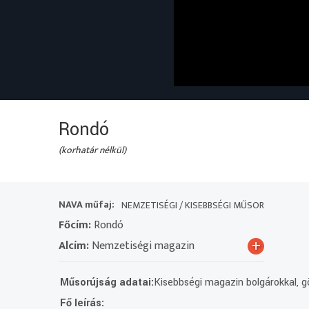
Rondó
(korhatár nélkül)
NAVA műfaj:
NEMZETISÉGI / KISEBBSÉGI MŰSOR
Főcím:
Rondó
+
Alcím:
Nemzetiségi magazin
Műsorújság adatai:
Kisebbségi magazin bolgárokkal, gö
Fő leírás: