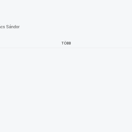
ács Sándor
TÖBB
Önkormányzat; Bernáth Ferenc, zenész
mény társulat
mény bevételét a Színészárvák Alapítvány javára adják
űvészválogatott, színész; Szergej Migicko, csapatkapitány, Szentp