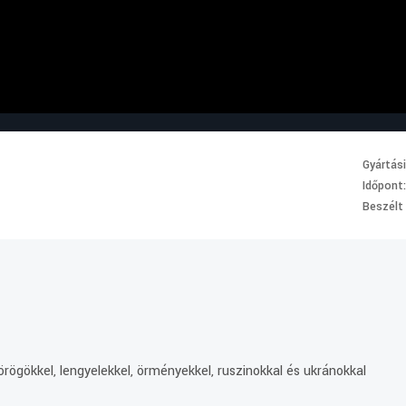
Gyártás
Időpont
Beszélt
rögökkel, lengyelekkel, örményekkel, ruszinokkal és ukránokkal