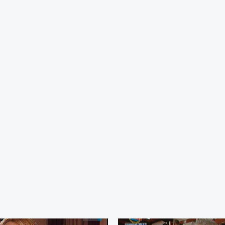
áti Társaság; Halasi Barbara, elnök, Szegedi Bolgár Önkormányzat