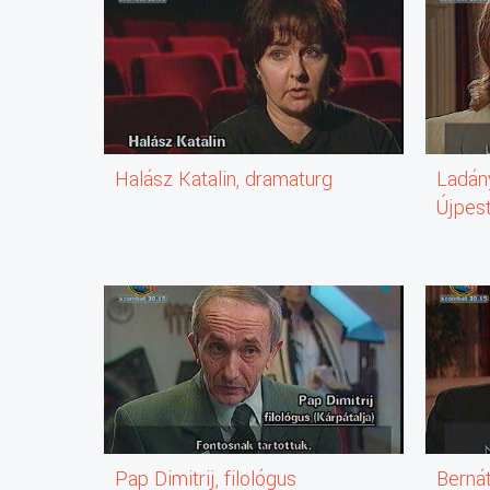
Halász Katalin, dramaturg
Ladány
Újpest
Önkor
Pap Dimitrij, filológus
Berná