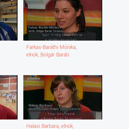
Farkas-Baráthi Mónika,
elnök, Bolgár Baráti
Társaság
Halasi Barbara, elnök,