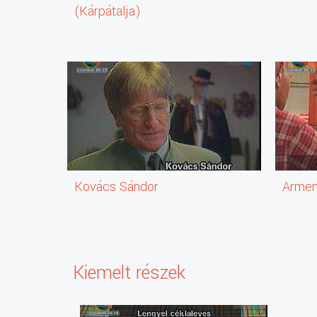
(Kárpátalja)
Kovács Sándor
Armen
Kiemelt részek