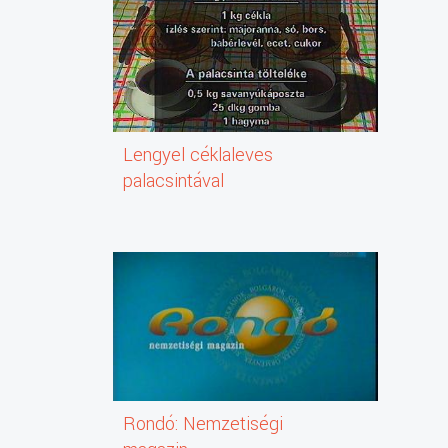
Lengyel céklaleves
palacsintával
Rondó: Nemzetiségi