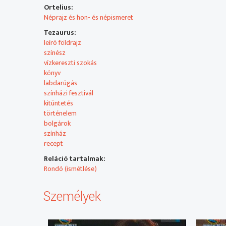
Ortelius:
- Látogatóban a szegedi bolgároknál
Néprajz és hon- és népismeret
MEGSZÓLALÓ: Farkas-Baráthi Mónika, elnök, Bolgár Bar
Tezaurus:
leíró földrajz
színész
vízkereszti szokás
könyv
labdarúgás
színházi fesztivál
kitüntetés
történelem
bolgárok
színház
recept
Reláció tartalmak:
Rondó (ismétlése)
Személyek