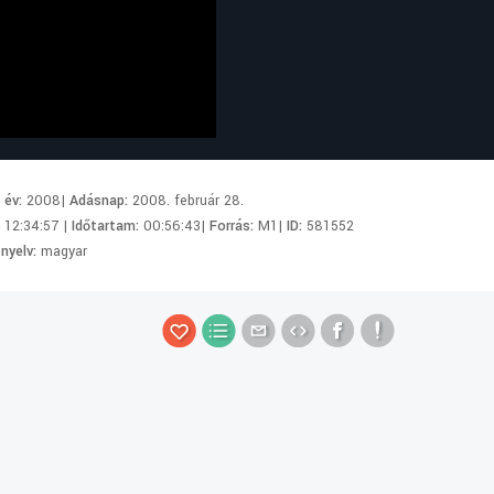
i év:
2008|
Adásnap:
2008. február 28.
:
12:34:57 |
Időtartam:
00:56:43|
Forrás:
M1|
ID:
581552
 nyelv:
magyar