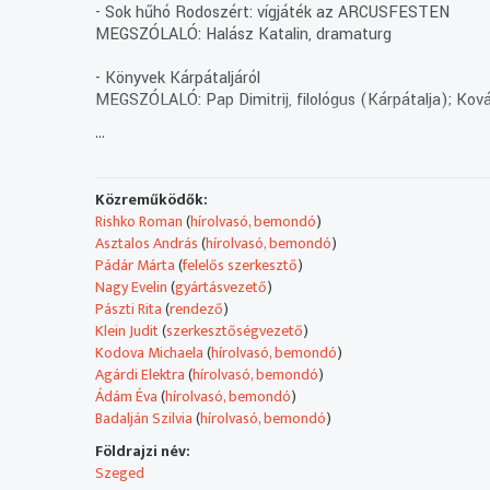
- Sok hűhó Rodoszért: vígjáték az ARCUSFESTEN
MEGSZÓLALÓ: Halász Katalin, dramaturg
- Könyvek Kárpátaljáról
MEGSZÓLALÓ: Pap Dimitrij, filológus (Kárpátalja); Kov
...
- Vízkereszt az ukránoknál
MEGSZÓLALÓ: Ladányi Sándorné, elnök, Újpesti Ukrán 
Közreműködők:
- Hírek
Rishko Roman
(
hírolvasó, bemondó
)
Asztalos András
(
hírolvasó, bemondó
)
- Ruszin kulturális díjak átadása
Pádár Márta
(
felelős szerkesztő
)
Nagy Evelin
(
gyártásvezető
)
- Nemzetiségi színházi találkozón először lépett fel ör
Pászti Rita
(
rendező
)
MEGSZÓLALÓ: Armen Elbakyan
Klein Judit
(
szerkesztőségvezető
)
Kodova Michaela
(
hírolvasó, bemondó
)
- Magyar-orosz-lengyel művész labdarúgó torna, az ese
Agárdi Elektra
(
hírolvasó, bemondó
)
MEGSZÓLALÓ: Nemcsák Károly, csapatkapitány, Magyar M
Ádám Éva
(
hírolvasó, bemondó
)
csapatkapitány, Lengyel Művészválogatott
Badalján Szilvia
(
hírolvasó, bemondó
)
- Ételkészítés: Lengyel céklaleves palacsintával
Földrajzi név:
MEGSZÓLALÓ: Kölbl Jolanta
Szeged