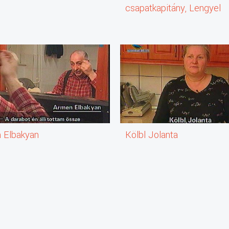
csapatkapitány, Lengyel
Művészválogatott
 Elbakyan
Kölbl Jolanta