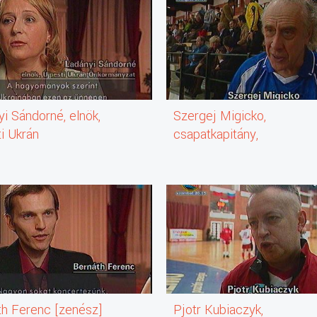
i Sándorné, elnök,
Szergej Migicko,
i Ukrán
csapatkapitány,
mányzat
Szentpétervári
Színészválogatott
th Ferenc [zenész]
Pjotr Kubiaczyk,