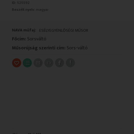
ID:
525592
VALLÁS
VALLÁS
Beszélt nyelv:
magyar
NAVA műfaj:
ESÉLYEGYENLŐSÉGI MŰSOR
Főcím:
Sorsváltó
Műsorújság szerinti cím:
Sors-váltó