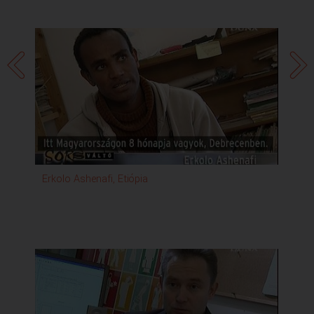
Erkolo Ashenafi, Etiópia
Ter
Be