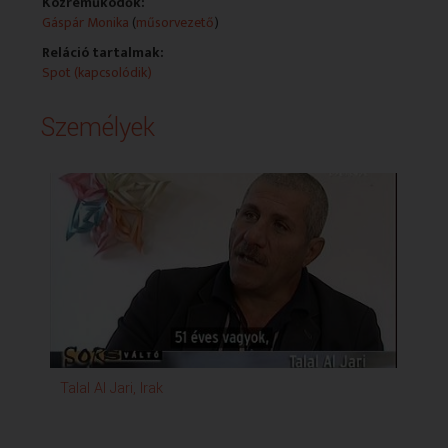
Közreműködők:
Gáspár Monika
(
műsorvezető
)
Reláció tartalmak:
Spot (kapcsolódik)
Személyek
Talal Al Jari, Irak
Rak
hel
Hiv