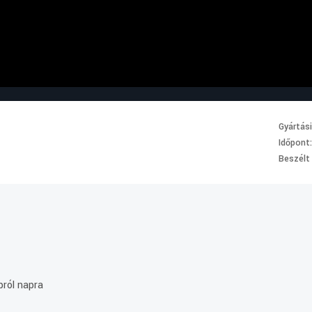
Gyártás
Időpont
Beszélt
pról napra