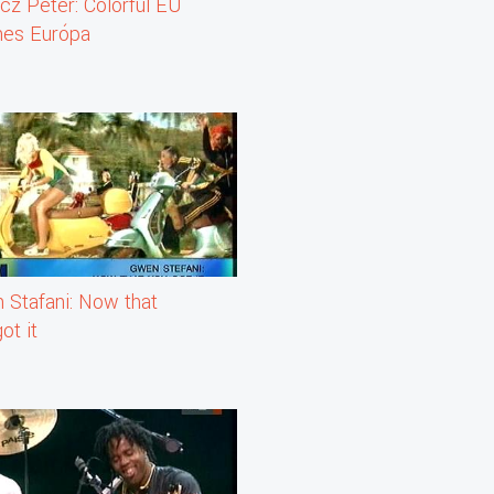
cz Péter: Colorful EU
ínes Európa
 Stafani: Now that
ot it