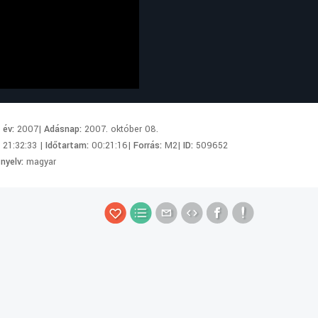
i év:
2007|
Adásnap:
2007. október 08.
:
21:32:33 |
Időtartam:
00:21:16|
Forrás:
M2|
ID:
509652
 nyelv:
magyar