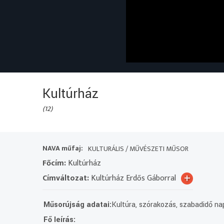
Kultúrház
(12)
NAVA műfaj:
KULTURÁLIS / MŰVÉSZETI MŰSOR
Főcím:
Kultúrház
+
Címváltozat:
Kultúrház Erdős Gáborral
Műsorújság adatai:
Kultúra, szórakozás, szabadidő na
Fő leírás: