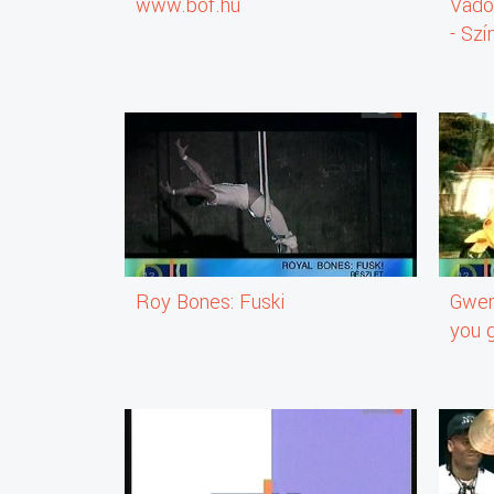
www.bof.hu
Vadó
- Sz
Roy Bones: Fuski
Gwen
you g