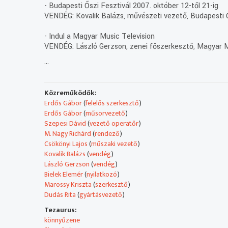
- Budapesti Őszi Fesztivál 2007. október 12-től 21-ig
VENDÉG: Kovalik Balázs, művészeti vezető, Budapesti Ő
- Indul a Magyar Music Television
VENDÉG: László Gerzson, zenei főszerkesztő, Magyar M
...
- Tahiti Gyöngy Trófea verseny
NYILATKOZÓ: Bielek Elemér, képviselő, Perles de Tahiti
Közreműködők:
Erdős Gábor
(
felelős szerkesztő
)
Erdős Gábor
(
műsorvezető
)
Szepesi Dávid
(
vezető operatőr
)
M. Nagy Richárd
(
rendező
)
Csökönyi Lajos
(
műszaki vezető
)
Kovalik Balázs
(
vendég
)
László Gerzson
(
vendég
)
Bielek Elemér
(
nyilatkozó
)
Marossy Kriszta
(
szerkesztő
)
Dudás Rita
(
gyártásvezető
)
Tezaurus:
könnyűzene