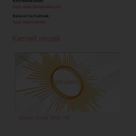
Közreműködők:
Fejős Ádám
(
időjárásközlő
)
Reláció tartalmak:
Spot (kapcsolódik)
Kiemelt részek
Időjárás [Duna] [2025, HD]