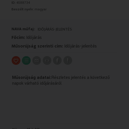
ID:
4588734
VALLÁS
VALLÁS
Beszélt nyelv:
magyar
NAVA műfaj:
IDŐJÁRÁS-JELENTÉS
Főcím:
Időjárás
Műsorújság szerinti cím:
Időjárás-jelentés
Műsorújság adatai:
Részletes jelentés a következő
napok várható időjárásáról.