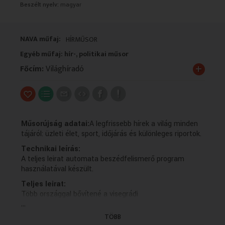
Beszélt nyelv:
magyar
VALLÁS
VALLÁS
NAVA műfaj:
HÍRMŰSOR
Egyéb műfaj: hír-, politikai műsor
+
Főcím:
Világhíradó
Műsorújság adatai:
A legfrissebb hírek a világ minden
tájáról: üzleti élet, sport, időjárás és különleges riportok.
Technikai leírás:
A teljes leirat automata beszédfelismerő program
használatával készült.
Teljes leirat:
Több országgal bővítené a visegrádi
...
együttműködést Magyar Péter.
A miniszterelnök Berlinben tárgyalt a német
TÖBB
kancellárral.