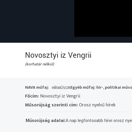
Novosztyi iz Vengrii
(korhatár nélkül)
NAVA műfaj:
Egyéb műfaj: hír-, politikai műs
HÍRMŰSOR
Főcím:
Novosztyi iz Vengrii
Műsorújság szerinti cím:
Orosz nyelvű hírek
Műsorújság adatai:
A nap legfontosabb hírei orosz nye