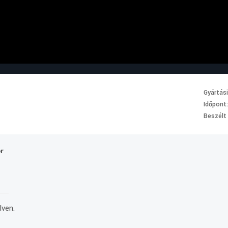
Gyártás
Időpont
Beszélt
or
lven.