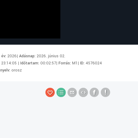
i év:
2026|
Adásnap:
2026. június 02.
:
23:14:05 |
Időtartam:
00:02:57|
Forrás:
M1|
ID:
4576024
 nyelv:
orosz