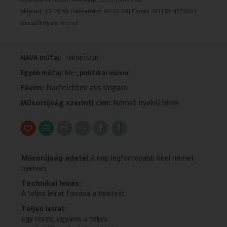
VALLÁS
VALLÁS
Időpont:
23:10:40 |
Időtartam:
00:03:09|
Forrás:
M1|
ID:
4576022
Beszélt nyelv:
német
NAVA műfaj:
HÍRMŰSOR
Egyéb műfaj: hír-, politikai műsor
Főcím:
Nachrichten aus Ungarn
Műsorújság szerinti cím:
Német nyelvű hírek
Műsorújság adatai:
A nap legfontosabb hírei német
nyelven.
Technikai leírás:
A teljes leirat forrása a teletext.
Teljes leirat:
egy része, ugyanis a teljes