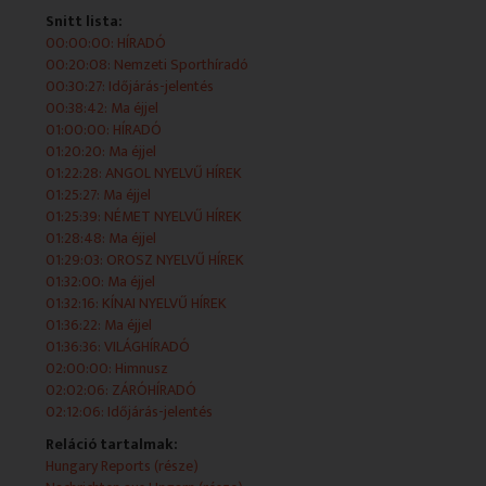
2026.06.02 - 22:38:42 - Ma éjjel
Snitt lista:
00:00:00: HÍRADÓ
2026.06.02 - 23:00:00 - HÍRADÓ
00:20:08: Nemzeti Sporthíradó
00:30:27: Időjárás-jelentés
2026.06.02 - 23:20:20 - Ma éjjel
00:38:42: Ma éjjel
01:00:00: HÍRADÓ
2026.06.02 - 23:22:28 - ANGOL NYELVŰ HÍREK
01:20:20: Ma éjjel
01:22:28: ANGOL NYELVŰ HÍREK
2026.06.02 - 23:25:27 - Ma éjjel
01:25:27: Ma éjjel
01:25:39: NÉMET NYELVŰ HÍREK
2026.06.02 - 23:25:39 - NÉMET NYELVŰ HÍREK
01:28:48: Ma éjjel
01:29:03: OROSZ NYELVŰ HÍREK
2026.06.02 - 23:28:48 - Ma éjjel
01:32:00: Ma éjjel
01:32:16: KÍNAI NYELVŰ HÍREK
2026.06.02 - 23:29:03 - OROSZ NYELVŰ HÍREK
01:36:22: Ma éjjel
01:36:36: VILÁGHÍRADÓ
2026.06.02 - 23:32:00 - Ma éjjel
02:00:00: Himnusz
02:02:06: ZÁRÓHÍRADÓ
2026.06.02 - 23:32:16 - KÍNAI NYELVŰ HÍREK
02:12:06: Időjárás-jelentés
Reláció tartalmak:
2026.06.02 - 23:36:22 - Ma éjjel
Hungary Reports (része)