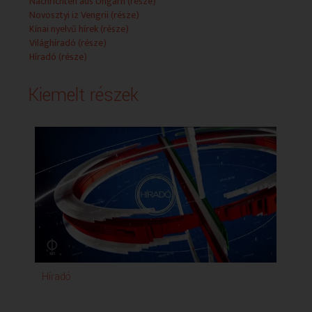
Nachrichten aus Ungarn (része)
2026.06.02 - 23:36:36 - VILÁGHÍRADÓ
Novosztyi iz Vengrii (része)
Kínai nyelvű hírek (része)
2026.06.03 - 00:00:00 - Himnusz
Világhíradó (része)
Híradó (része)
2026.06.03 - 00:02:06 - ZÁRÓHÍRADÓ
Kiemelt részek
2026.06.03 - 00:12:06 - Időjárás-jelentés
Híradó
Ko