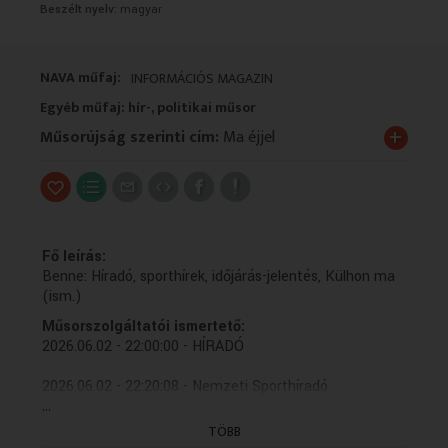
Beszélt nyelv:
magyar
VALLÁS
VALLÁS
NAVA műfaj:
INFORMÁCIÓS MAGAZIN
Egyéb műfaj: hír-, politikai műsor
+
Műsorújság szerinti cím:
Ma éjjel
Fő leírás:
Benne: Híradó, sporthírek, időjárás-jelentés, Külhon ma
(ism.)
Műsorszolgáltatói ismertető:
2026.06.02 - 22:00:00 - HÍRADÓ
2026.06.02 - 22:20:08 - Nemzeti Sporthíradó
...
2026.06.02 - 22:30:27 - Időjárás-jelentés
TÖBB