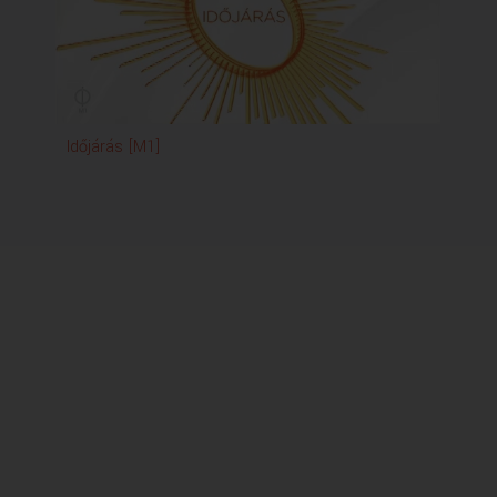
Időjárás [M1]