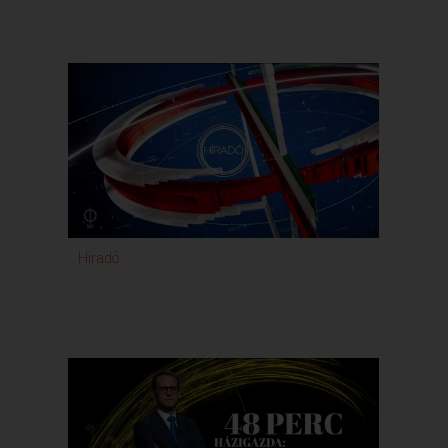
eltér e annyira az elődeitől,
hogy az mondjuk indokolhat egy leváltást.
Egyfelől ezek a kérdések, amikről szó volt,
és ezért fontos, amit mond,
hogy a nemzet egységét nem testesítette meg.
Ezekben a kérdésekben szerintem a nemzet nem
egységes. Akár a Szőlő utcai ügyben.
Tehát hogy ebben mi pontosan mi történt,
és ezért ki milyen mértékben felelős.
Különböző narratívák léteznek.
Az ellenzék, illetve a jelenlegi kormánypártok
szavazói elfogadják azt az értelmezést,
amit Magyar Péter mondott, vagy többségük az
Híradó
ellenzék a mai ellenzékre szavazó választóknak
a 47 százaléka, az pedig nem fogadta el,
hiszen azért szavazott továbbra is a Fideszre.
Több mint kétmillió választópolgár,
tehát ezekben nem lehet azt mondani,
hogy ez csupa olyan kérdés, amiben a nemzet
teljes egységben lenne, és a köztársasági
elnök nem szólalt meg ebben az ügyben.
Ugye a ha visszaemlékszünk,