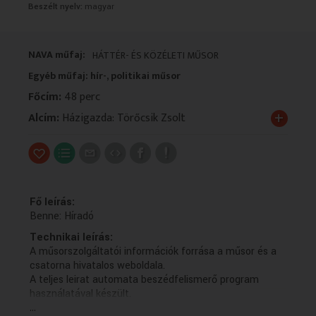
Beszélt nyelv:
magyar
VALLÁS
VALLÁS
NAVA műfaj:
HÁTTÉR- ÉS KÖZÉLETI MŰSOR
Egyéb műfaj: hír-, politikai műsor
Főcím:
48 perc
+
Alcím:
Házigazda: Törőcsik Zsolt
Fő leírás:
Benne: Híradó
Technikai leírás:
A műsorszolgáltatói információk forrása a műsor és a
csatorna hivatalos weboldala.
A teljes leirat automata beszédfelismerő program
használatával készült.
...
Műsorszolgáltatói ismertető: