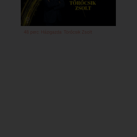
és említettem az előbbi példában Göncz Árpádot,
akit tényleg nagyon sokan pozitív példának látunk,
ő például nem szólalt meg a Bokros csomag ügyében,
annak idején nem fordult Alkotmánybírósághoz,
miközben az egy nagyon nagyon
48 perc: Házigazda: Törőcsik Zsolt
népszerűtlen intézkedés volt.
Azt lehet mondani, hogy a választók többsége
elutasította, sőt az Alkotmánybíróság,
a Sólyom László vezette Alkotmánybíróság
alkotmányellenesnek is nyilvánította a Bokros
csomag számos rendelkezését.
Én nem gondolom, hogy Göncz Árpád rosszul tette,
hogy nem szólalt meg, mert kétségtelen,
hogy minden kormánynak kell hozni népszerűtlen
intézkedéseket, vagy kerülhet olyan helyzetbe,
hogy népszerűtlen intézkedést tegyen,
esetleg adót kell emelnie, még ha
eredetileg ez nem is szerepel a programjában,
valamilyen válságintézkedést kell tennie,
ami a lakosság széles körét hátrányosan érinti.
Ugye az egész ügy, amiről most beszélünk,
szerintem nem annyira Sulyok Tamásról és az ő