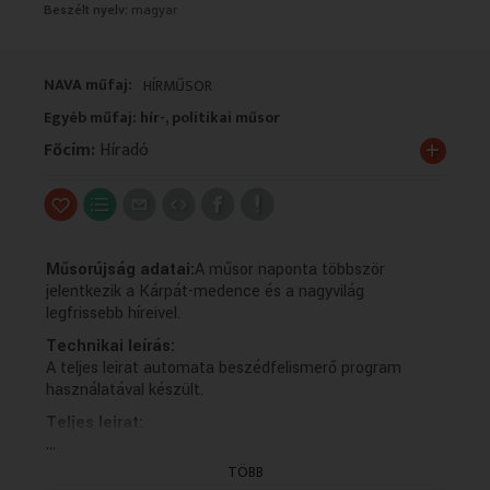
Beszélt nyelv:
magyar
VALLÁS
VALLÁS
NAVA műfaj:
HÍRMŰSOR
Egyéb műfaj: hír-, politikai műsor
+
Főcím:
Híradó
Műsorújság adatai:
A műsor naponta többször
jelentkezik a Kárpát-medence és a nagyvilág
legfrissebb híreivel.
Technikai leírás:
A teljes leirat automata beszédfelismerő program
használatával készült.
Teljes leirat:
...
Több országgal bővítené a visegrádi
együttműködést Magyar Péter.
TÖBB
A miniszterelnök Berlinben tárgyalt a német