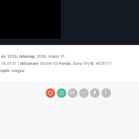
i év:
2026|
Adásnap:
2026. május 31.
:
18:37:31 |
Időtartam:
00:04:10|
Forrás:
Duna TV|
ID:
4575117
 nyelv:
magyar