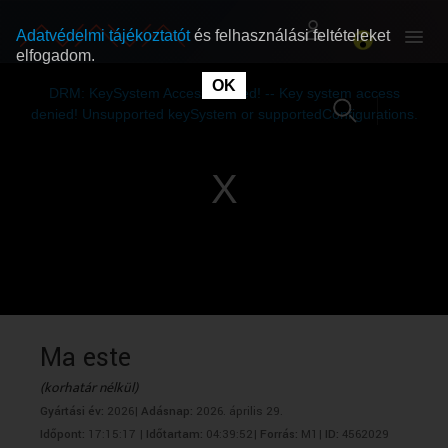
Adatvédelmi tájékoztatót
és felhasználási feltételeket
elfogadom.
This
is
OK
RÓLUNK
RÓLUNK
a
DRM: KeySystem Access Denied! -- Key system access
modal
window.
denied! Unsupported keySystem or supportedConfigurations.
SZABAD MŰSOROK
SZABAD MŰSOROK
MŰSORÚJSÁG
MŰSORÚJSÁG
GYŰJTEMÉNYEK
GYŰJTEMÉNYEK
SEGÍTHETÜNK?
SEGÍTHETÜNK?
Ma este
(korhatár nélkül)
OKTATÁS
OKTATÁS
Gyártási év:
2026|
Adásnap:
2026. április 29.
Időpont:
17:15:17 |
Időtartam:
04:39:52|
Forrás:
M1|
ID:
4562029