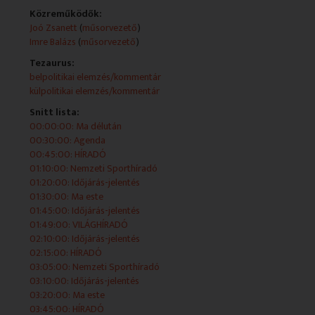
Közreműködők:
2026-04-29 17:45:00 Agenda
Joó Zsanett
(
műsorvezető
)
Imre Balázs
(
műsorvezető
)
Tezaurus:
belpolitikai elemzés/kommentár
2026-04-29 18:00:00 HÍRADÓ
külpolitikai elemzés/kommentár
Snitt lista:
00:00:00: Ma délután
2026-04-29 18:25:00 Nemzeti Sporthíradó
00:30:00: Agenda
00:45:00: HÍRADÓ
01:10:00: Nemzeti Sporthíradó
01:20:00: Időjárás-jelentés
2026-04-29 18:35:00 Időjárás-jelentés
01:30:00: Ma este
01:45:00: Időjárás-jelentés
01:49:00: VILÁGHÍRADÓ
02:10:00: Időjárás-jelentés
2026-04-29 18:45:00 Ma este
02:15:00: HÍRADÓ
03:05:00: Nemzeti Sporthíradó
Élő műsorblokk, amelyet a stúdióból vagy más
03:10:00: Időjárás-jelentés
helyszínről politikai, gazdasági, kulturális szakmai
03:20:00: Ma este
beszélgetések mellett híradók, magazinok és egyéb élő
03:45:00: HÍRADÓ