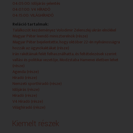
kapcsolások egészítenek ki.
04:05:00: Időjárás-jelentés
04:07:00: V4 HÍRADÓ
2026-04-29 19:00:00 Időjárás-jelentés
04:15:00: VILÁGHÍRADÓ
Reláció tartalmak:
Találkozót kezdeményez Volodimir Zelenszkij ukrán elnökkel
Magyar Péter leendő miniszterelnök (része)
2026-04-29 19:04:00 VILÁGHÍRADÓ
Magyar Péter bejelentette, hogy október 22-én nyilvánosságra
hozzák az ügynökaktákat (része)
Irán rakétáinak felét felhasználhatta, és feltételezések szerint
vallási és politikai vezetője, Modzstaba Hamenei életben lehet
2026-04-29 19:25:00 Időjárás-jelentés
(része)
Agenda (része)
Híradó (része)
Nemzeti sporthíradó (része)
2026-04-29 19:30:00 HÍRADÓ
Időjárás (része)
Híradó (része)
V4 Híradó (része)
Világhíradó (része)
2026-04-29 20:20:00 Nemzeti Sporthíradó
Kiemelt részek