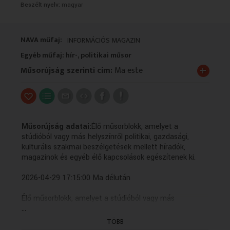
Beszélt nyelv:
magyar
VALLÁS
VALLÁS
NAVA műfaj:
INFORMÁCIÓS MAGAZIN
Egyéb műfaj: hír-, politikai műsor
+
Műsorújság szerinti cím:
Ma este
Műsorújság adatai:
Élő műsorblokk, amelyet a
stúdióból vagy más helyszínről politikai, gazdasági,
kulturális szakmai beszélgetések mellett híradók,
magazinok és egyéb élő kapcsolások egészítenek ki.
2026-04-29 17:15:00 Ma délután
Élő műsorblokk, amelyet a stúdióból vagy más
...
helyszínről politikai, gazdasági, kulturális szakmai
beszélgetések mellett híradók, magazinok és egyéb élő
TÖBB
kapcsolások egészítenek ki.