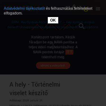
Adatvédelmi tájékoztatót
és felhasználási feltételeket
elfogadom.
This
is
OK
RÓLUNK
RÓLUNK
a
DRM: KeySystem Access Denied! -- Key system access
modal
window.
denied! Unsupported keySystem or supportedConfigurations.
SZABAD MŰSOROK
SZABAD MŰSOROK
Korlátozott tartalom. Kérjük
fáradjon be egy NAVA-pontba a
teljes videó megtekintéséhez. A
MŰSORÚJSÁG
MŰSORÚJSÁG
NAVA-pontok listáját
ITT
tekintheti meg.
Idézet a műsorból.
GYŰJTEMÉNYEK
GYŰJTEMÉNYEK
SEGÍTHETÜNK?
SEGÍTHETÜNK?
A hely - Történelmi
viselet készítő
OKTATÁS
OKTATÁS
Adásnap:
2026. január 26.
Időpont:
11:06:33 |
Időtartam:
00:23:01|
Forrás:
Kossuth Rádió|