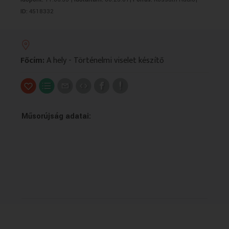
VALLÁS
VALLÁS
ID:
4518332
Főcím:
A hely - Történelmi viselet készítő
Műsorújság adatai: