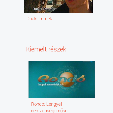
Ducki Tomek
Kiemelt részek
Rondó: Lengyel
nemzetiségi műsor