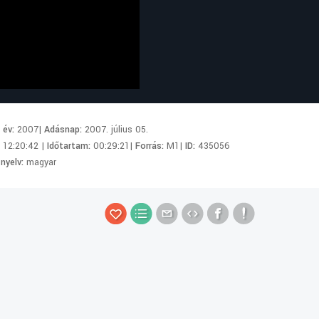
i év:
2007|
Adásnap:
2007. július 05.
:
12:20:42 |
Időtartam:
00:29:21|
Forrás:
M1|
ID:
435056
 nyelv:
magyar