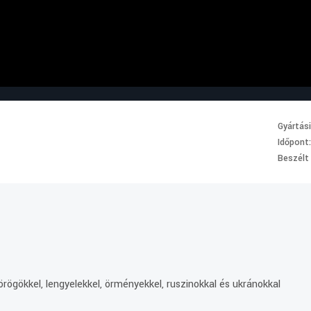
Gyártás
Időpont
Beszélt
rögökkel, lengyelekkel, örményekkel, ruszinokkal és ukránokkal