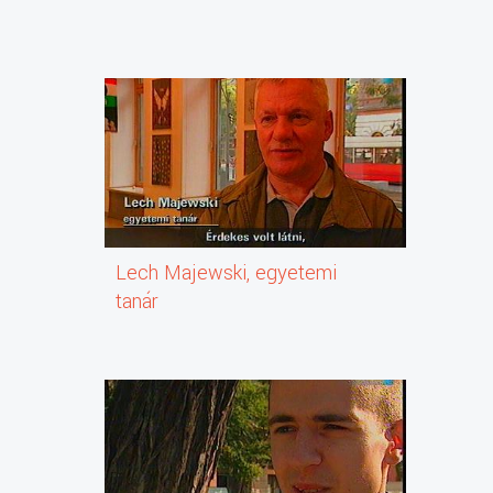
Lech Majewski, egyetemi
tanár