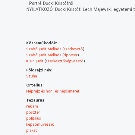
- Portré Ducki Kristófról
NYILATKOZÓ: Ducki Kristóf; Lech Majewski, egyetemi t
Közreműködők:
Szabó Judit Melinda
(
szerkesztő
)
Szabó Judit Melinda
(
riporter
)
Klein Judit
(
szerkesztőségvezető
)
Földrajzi név:
Szuha
Ortelius:
Néprajz és hon- és népismeret
Tezaurus:
reklám
poszter
politikus
képzőművészet
plakát