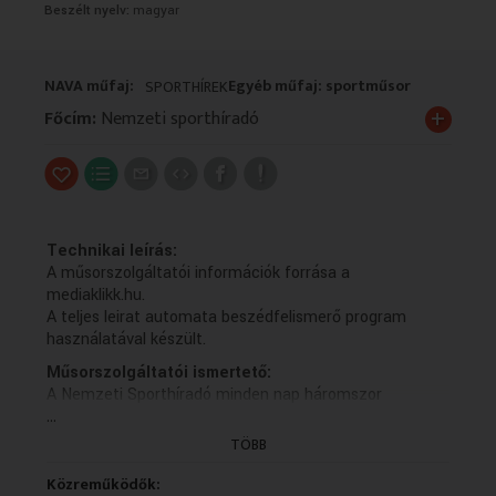
Beszélt nyelv:
magyar
VALLÁS
VALLÁS
NAVA műfaj:
Egyéb műfaj: sportműsor
SPORTHÍREK
+
Főcím:
Nemzeti sporthíradó
Technikai leírás:
A műsorszolgáltatói információk forrása a
mediaklikk.hu.
A teljes leirat automata beszédfelismerő program
használatával készült.
Műsorszolgáltatói ismertető:
A Nemzeti Sporthíradó minden nap háromszor
...
jelentkezik a magyarországi és a határon túli magyar
sporthírekkel.
TÖBB
Teljes leirat:
Közreműködők:
Tisztelettel köszöntöm nézőinket