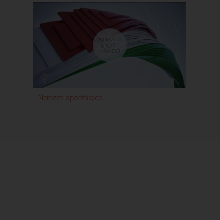
2. félidő elején egyenlítettek is
fordítani viszont nem tudtak az
utolsó
20 percet azonban kézben tartotta
Franciaország és egy háromgólos
sikerrel bejutott az elődöntőbe
szélcsend miatt holnapra halasztották
a
vitorlázók Ilka 7-es hajóosztályának
érem futamát, amelyben Vadnai Jonatán
Nemzeti sporthíradó
is
érdekelt a kedvezőtlen időjárás
miatt ebben a kategóriában korábban
is az
eredeti 10 helyett csak 8 alap
futamot
tudtak megrendezni a szervezők a
Marseille-i
öbölben Vadnai viszont az
összesített eredmények alapján így is
a
6. helyen bejutott a legjobb 10
versenyzőt felvonultató éremfutamba,