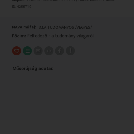
VALLÁS
VALLÁS
ID:
4255710
NAVA műfaj:
3.1.A TUDOMÁNYOS /VEGYES/
Főcím:
Felfedező - a tudomány világáról
Műsorújság adatai: