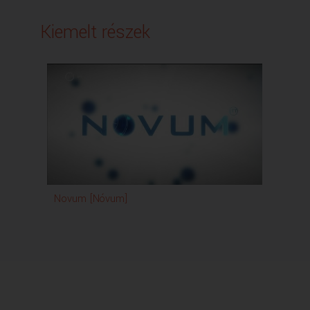
és maga a mocsaras rész az ennek a területnek
fele, kétharmada körülbelül.
Kiemelt részek
Az északi oldalán ott van egy 103 hektáros tó,
és ennek a folyománya, tehát déli, délnyugati irányban
húzódnak szabálytalan alakban azok a mocsarak,
amelyek ezeknek a vizes élőhelyen,
helyet adva különböző értékeinknek, biztosítják az
életfeltételeiket.
- A Dinnyési-fertőt ma a madárrezervátum területéhez
hasonlóan
szintén jelentős vizes élőhelyként tartják számon.
- 1966-ban 545 hektáron került védelem alá,
és fokozottan védett státusz az, amely megállapításra
került.
A lényeg az, hogy itt a madártani értékek azok,
Novum [Nóvum]
amelyek a legfontosabbak és a legjobban
megőrzendők,
bár az 1966-os védetté nyilvánítás után néhány
évtizeddel kiderült,
hogy botanikai értékekben is bőségesen gazdag a
terület.
Itt a mögöttünk található területen
például ez az úgynevezett Dinnyesziget,