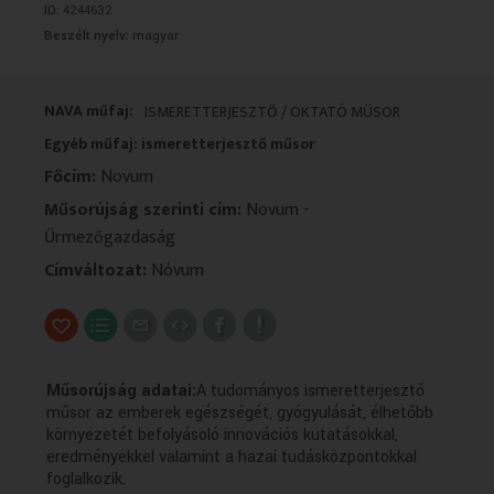
ID:
4244632
VALLÁS
VALLÁS
Beszélt nyelv:
magyar
NAVA műfaj:
ISMERETTERJESZTŐ / OKTATÓ MŰSOR
Egyéb műfaj: ismeretterjesztő műsor
Főcím:
Novum
Műsorújság szerinti cím:
Novum -
Űrmezőgazdaság
Címváltozat:
Nóvum
Műsorújság adatai:
A tudományos ismeretterjesztő
műsor az emberek egészségét, gyógyulását, élhetőbb
környezetét befolyásoló innovációs kutatásokkal,
eredményekkel valamint a hazai tudásközpontokkal
foglalkozik.