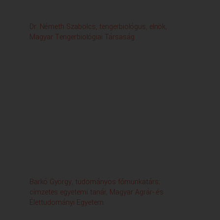
természetvédelmi területen járt.
És most Önöknek is megmutatjuk, hogy mit láttunk.
(zene)
Dr. Németh Szabolcs, tengerbiológus, elnök,
- A Velencei-tótól délnyugatra fekvő Dinnyési-fertő
Magyar Tengerbiológiai Társaság
hajdan a tó szerves része volt.
Egy pár méter magas keskeny homokturzás
választotta el a két területet,
és az ezen átfolyó víz a Seregélyesig lenyúló mocsarat.
A két területet a Dinnyés-Kajtori-csatorna köti össze,
amely egyben a Velencei-tó leeresztését is szolgálja.
A Novum stábja a látogatók elől elzárt
természetvédelmi területre látogatott
a Duna-Ipoly Nemzeti Park Igazgatóság őrkerület
vezetőjével.
- Ahol most vagyunk,
ez a Dinnyési-fertő természetvédelmi terület,
ez egészen pontosan 545 hektár.
Viszonylag változatos területnek mondható,
Barkó György, tudományos főmunkatárs;
hiszen a keleti és a nyugati oldalán gyepek határolják,
címzetes egyetemi tanár, Magyar Agrár- és
szikes gyepek határolják a területet.
Élettudományi Egyetem
Néhány helyen még a mocsarak közé is befutnak ezek
a szikes gyepek,