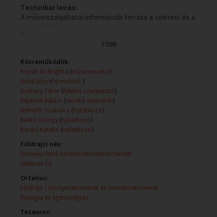
Technikai leírás:
A műsorszolgáltatói információk forrása a teletext és a
mediaklikk.hu. A teljes leirat forrása a teletext.
...
Műsorszolgáltatói ismertető:
TÖBB
Hazai fejlesztések, találmányok, kutatók és
kutatóhelyek, informatikai és technikai újdonságok, ifjú
Közreműködők:
tehetségek, ígéretes startup-ok, az orvostudomány
Kocsis M. Brigitta
(
műsorvezető
)
kiemelkedő eredményei, csillagászat és űrkutatás –
Antal József
(
rendező
)
mindez egy műsorban hétről hétre!
Szatory Tibor
(
felelős szerkesztő
)
Bujdosó Balázs
(
vezető operatőr
)
- A díjak arra valók, hogy a figyelmet a tudományra
Németh Szabolcs
(
nyilatkozó
)
irányítsák.
Barkó György
(
nyilatkozó
)
Prof. Dr. Karikó Katalin a Szegedi Tudományegyetem
Karikó Katalin
(
nyilatkozó
)
különleges ünnepségén fogalmazta meg ezt,
Földrajzi név:
miközben felajánlott a Nobel-díjának hiteles másolatát,
Dinnyési fertő természetvédelmi terület
és a díjjal járó több mint félmillió dollárt
Velencei-tó
a Szegedi Tudományegyetemnek.
Mielőtt a részleteket megosztjuk Önökkel,
Ortelius:
jöjjön egy kis környezetvédelem,
Földrajz / Környezetismeret és természetismeret
csipetnyi űrmezőgazdasággal fűszerezve.
Biológia és egészségtan
Környezetvédelmi világnap.
Tezaurus:
Több mint 150 ország vesz részt minden évben a