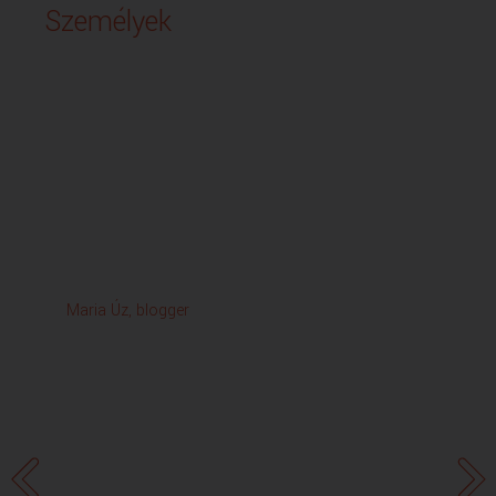
Személyek
Maria Úz, blogger
Ma
Ne