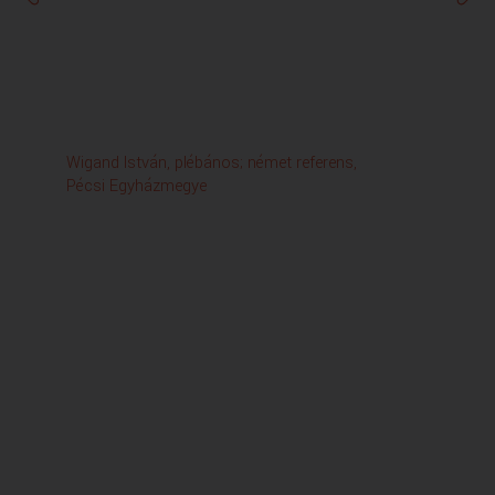
Wigand István, plébános; német referens,
Kov
Pécsi Egyházmegye
Ma
Tá