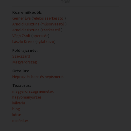
magyarországi német nemzetiség életéből.
TÖBB
Német nyelvű nemzetiségi magazin.
Közreműködők:
Gerner Éva
(
felelős szerkesztő
)
Technikai leírás:
Arnold Krisztina
(
műsorvezető
)
A műsorszolgáltatói információk forrása a
Arnold Krisztina
(
szerkesztő
)
mediaklikk.hu.
Végh Zsolt
(
operatőr
)
Műsorszolgáltatói ismertető:
László Kreisz
(
nyilatkozó
)
- Úz Mária blogot készített Magyarország kálváriáiról
Földrajzi név:
-A Magyarországi Német Ének-, Zene- és Tánckarok
Szekszárd
Országos Tanácsa szekszárdi kórusminősítő találkozója
Magyarország
Német nyelvű magazinműsor nemzetiségi politikáról,
Ortelius:
érdekességekkel, rendezvényekről történő
Néprajz és hon- és népismeret
beszámolókkal, portrékkal, kisfilmekkel a német
Tezaurus:
nemzetiség életéből.
magyarországi németek
hagyományőrzés
kálvária
blog
kórus
minősítés