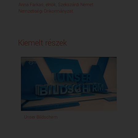
Anna Farkas, elnök, Szekszárdi Német
Lás
Nemzetiségi Önkormányzat
Én
Ta
Kiemelt részek
Unser Bildschirm