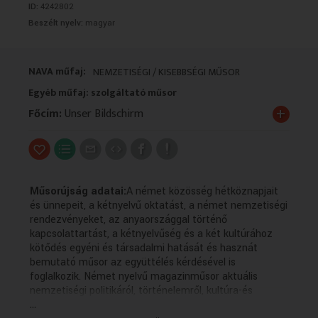
ID:
4242802
VALLÁS
VALLÁS
Beszélt nyelv:
magyar
NAVA műfaj:
NEMZETISÉGI / KISEBBSÉGI MŰSOR
Egyéb műfaj: szolgáltató műsor
+
Főcím:
Unser Bildschirm
Műsorújság adatai:
A német közösség hétköznapjait
és ünnepeit, a kétnyelvű oktatást, a német nemzetiségi
rendezvényeket, az anyaországgal történő
kapcsolattartást, a kétnyelvűség és a két kultúrához
kötődés egyéni és társadalmi hatását és hasznát
bemutató műsor az együttélés kérdésével is
foglalkozik. Német nyelvű magazinműsor aktuális
nemzetiségi politikáról, történelemről, kultúra-és
...
hagyományápolásról, az identitás megőrzéséről a