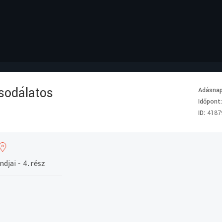
csodálatos
Adásna
Időpont
ID:
4187
djai - 4. rész