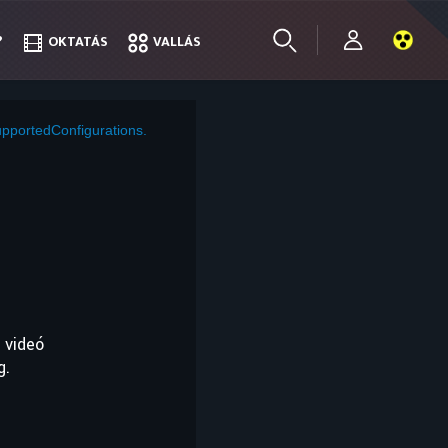
?
?
OKTATÁS
OKTATÁS
VALLÁS
VALLÁS
pportedConfigurations.
 videó
g.