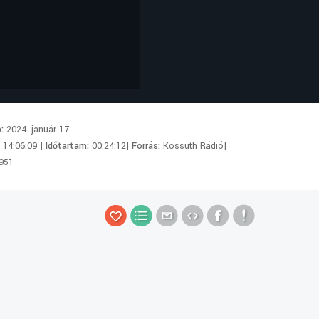
p:
2024. január 17.
:
14:06:09 |
Időtartam:
00:24:12|
Forrás:
Kossuth Rádió|
951