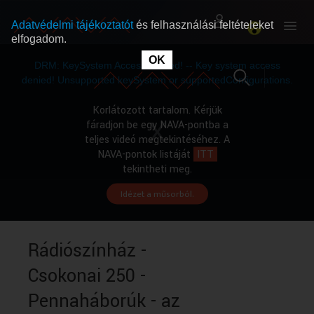
Adatvédelmi tájékoztatót
és felhasználási feltételeket
elfogadom.
This
is
OK
RÓLUNK
RÓLUNK
a
DRM: KeySystem Access Denied! -- Key system access
modal
window.
denied! Unsupported keySystem or supportedConfigurations.
SZABAD MŰSOROK
SZABAD MŰSOROK
Korlátozott tartalom. Kérjük
fáradjon be egy NAVA-pontba a
teljes videó megtekintéséhez. A
MŰSORÚJSÁG
MŰSORÚJSÁG
NAVA-pontok listáját
ITT
tekintheti meg.
Idézet a műsorból.
GYŰJTEMÉNYEK
GYŰJTEMÉNYEK
SEGÍTHETÜNK?
SEGÍTHETÜNK?
Rádiószínház -
Csokonai 250 -
OKTATÁS
OKTATÁS
Pennaháborúk - az