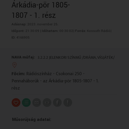
Árkádia-pör 1805-
VALLÁS
VALLÁS
1807 - 1. rész
Adásnap:
2023. november 25.
Időpont:
21:30:09 |
Időtartam:
00:30:02|
Forrás:
Kossuth Rádió|
ID:
4166905
NAVA műfaj:
3.2.2.2 JELENKORI SZÍNMŰ /DRÁMA, VÍGJÁTÉK/
Főcím:
Rádiószínház - Csokonai 250 -
Pennaháborúk - az Árkádia-pör 1805-1807 - 1.
rész
Műsorújság adatai: