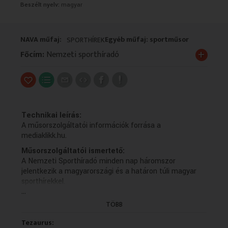
Beszélt nyelv:
magyar
VALLÁS
VALLÁS
NAVA műfaj:
Egyéb műfaj: sportműsor
SPORTHÍREK
+
Főcím:
Nemzeti sporthíradó
Technikai leírás:
A műsorszolgáltatói információk forrása a
mediaklikk.hu.
Műsorszolgáltatói ismertető:
A Nemzeti Sporthíradó minden nap háromszor
jelentkezik a magyarországi és a határon túli magyar
sporthírekkel.
...
TÖBB
Tezaurus: