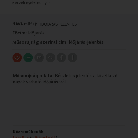
Beszélt nyelv:
magyar
VALLÁS
VALLÁS
NAVA műfaj:
IDŐJÁRÁS-JELENTÉS
Főcím:
Időjárás
Műsorújság szerinti cím:
Időjárás-jelentés
Műsorújság adatai:
Részletes jelentés a következő
napok várható időjárásáról.
Közreműködők:
Laza Bori
(
időjárásközlő
)