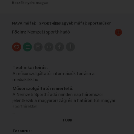
Beszélt nyelv:
magyar
VALLÁS
VALLÁS
NAVA műfaj:
Egyéb műfaj: sportműsor
SPORTHÍREK
+
Főcím:
Nemzeti sporthíradó
Technikai leírás:
A műsorszolgáltatói információk forrása a
mediaklikk.hu.
Műsorszolgáltatói ismertető:
A Nemzeti Sporthíradó minden nap háromszor
jelentkezik a magyarországi és a határon túli magyar
sporthírekkel.
...
TÖBB
Tezaurus: