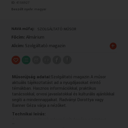
ID:
4156927
VALLÁS
VALLÁS
Beszélt nyelv:
magyar
NAVA műfaj:
SZOLGÁLTATÓ MŰSOR
Főcím:
Almárium
+
Alcím:
Szolgáltató magazin
Műsorújság adatai:
Szolgáltató magazin A műsor
aktuális tájékoztatást ad a nyugdíjasokat érintő
témákban. Hasznos információkkal, praktikus
tanácsokkal, orvosi javaslatokkal és kulturális ajánlókkal
segíti a mindennapjaikat. Radványi Dorottya vagy
Banner Géza várja a nézőket.
Technikai leírás:
A műsorszolgáltatói információk forrása a teletext.
...