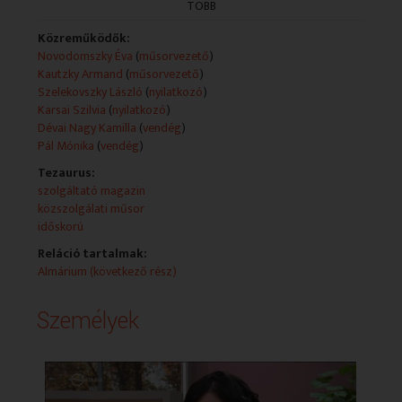
Műsorszolgáltatói ismertető:
TÖBB
a következőkben megismerhetik Szelekovszky László
nyugalmazott környezetvédelmi szakembert,
Közreműködők:
aki mindent tud a fa matuzsálemekről,
Novodomszky Éva
(
műsorvezető
)
természetvédelmi területek létrehozója és a
Kautzky Armand
(
műsorvezető
)
kunhalmok védőszentje.
Szelekovszky László
(
nyilatkozó
)
már meg is érkezett következő vendégünk Dévai Nagy
Karsai Szilvia
(
nyilatkozó
)
Kamilla Liszt Ferenc-díjas előadóművész,
Dévai Nagy Kamilla
(
vendég
)
akivel közelgő jubileumi koncertjéről beszélgetünk.
Pál Mónika
(
vendég
)
Tezaurus:
szolgáltató magazin
közszolgálati műsor
időskorú
Reláció tartalmak:
Almárium (következő rész)
Személyek