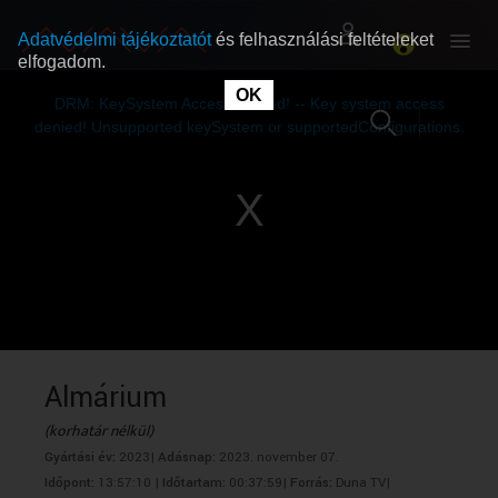
Adatvédelmi tájékoztatót
és felhasználási feltételeket
elfogadom.
This
is
OK
RÓLUNK
RÓLUNK
a
DRM: KeySystem Access Denied! -- Key system access
modal
window.
denied! Unsupported keySystem or supportedConfigurations.
SZABAD MŰSOROK
SZABAD MŰSOROK
MŰSORÚJSÁG
MŰSORÚJSÁG
GYŰJTEMÉNYEK
GYŰJTEMÉNYEK
SEGÍTHETÜNK?
SEGÍTHETÜNK?
Almárium
(korhatár nélkül)
OKTATÁS
OKTATÁS
Gyártási év:
2023|
Adásnap:
2023. november 07.
Időpont:
13:57:10 |
Időtartam:
00:37:59|
Forrás:
Duna TV|