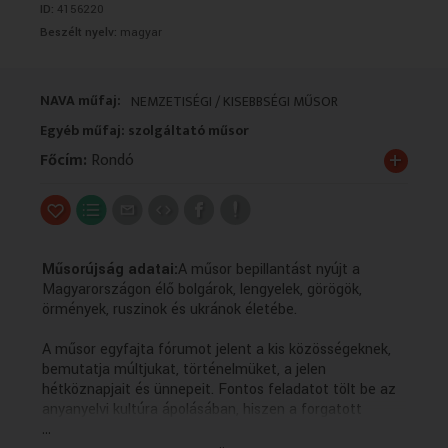
ID:
4156220
VALLÁS
VALLÁS
Beszélt nyelv:
magyar
NAVA műfaj:
NEMZETISÉGI / KISEBBSÉGI MŰSOR
Egyéb műfaj: szolgáltató műsor
+
Főcím:
Rondó
Műsorújság adatai:
A műsor bepillantást nyújt a
Magyarországon élő bolgárok, lengyelek, görögök,
örmények, ruszinok és ukránok életébe.
A műsor egyfajta fórumot jelent a kis közösségeknek,
bemutatja múltjukat, történelmüket, a jelen
hétköznapjait és ünnepeit. Fontos feladatot tölt be az
anyanyelvi kultúra ápolásában, hiszen a forgatott
...
anyagok többsége az adott kisebbség nyelvén készül