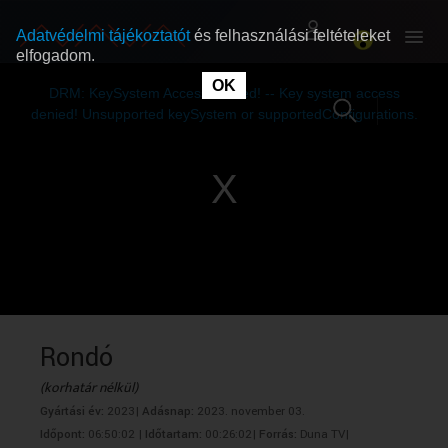
Adatvédelmi tájékoztatót
és felhasználási feltételeket
elfogadom.
This
is
OK
RÓLUNK
RÓLUNK
a
DRM: KeySystem Access Denied! -- Key system access
modal
window.
denied! Unsupported keySystem or supportedConfigurations.
SZABAD MŰSOROK
SZABAD MŰSOROK
MŰSORÚJSÁG
MŰSORÚJSÁG
GYŰJTEMÉNYEK
GYŰJTEMÉNYEK
SEGÍTHETÜNK?
SEGÍTHETÜNK?
Rondó
(korhatár nélkül)
OKTATÁS
OKTATÁS
Gyártási év:
2023|
Adásnap:
2023. november 03.
Időpont:
06:50:02 |
Időtartam:
00:26:02|
Forrás:
Duna TV|