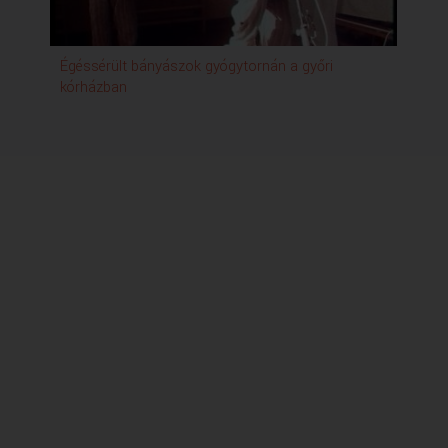
Égéssérült bányászok gyógytornán a győri
kórházban