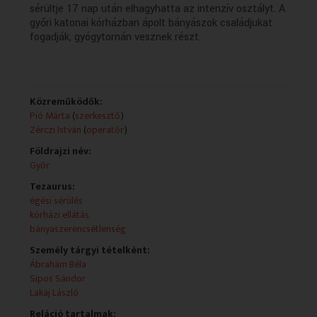
sérültje 17 nap után elhagyhatta az intenzív osztályt. A
győri katonai kórházban ápolt bányászok családjukat
fogadják, gyógytornán vesznek részt.
Közreműködők:
Pió Márta
(
szerkesztő
)
Zérczi István
(
operatőr
)
Földrajzi név:
Győr
Tezaurus:
égési sérülés
kórházi ellátás
bányaszerencsétlenség
Személy tárgyi tételként:
Ábrahám Béla
Sipos Sándor
Lakáj László
Reláció tartalmak: