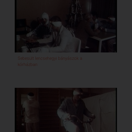
Sebesült lencsehegyi bányászok a
kórházban