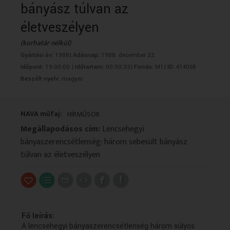
bányász túlvan az
VALLÁS
VALLÁS
életveszélyen
(korhatár nélkül)
Gyártási év:
1988|
Adásnap:
1988. december 22.
Időpont:
19:00:00 |
Időtartam:
00:00:33|
Forrás:
M1|
ID:
414068
Beszélt nyelv:
magyar
NAVA műfaj:
HÍRMŰSOR
Megállapodásos cím:
Lencsehegyi
bányaszerencsétlenség: három sebesült bányász
túlvan az életveszélyen
Fő leírás:
A lencsehegyi bányaszerencsétlenség három súlyos