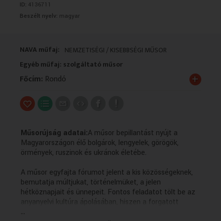
ID:
4136711
VALLÁS
VALLÁS
Beszélt nyelv:
magyar
NAVA műfaj:
NEMZETISÉGI / KISEBBSÉGI MŰSOR
Egyéb műfaj: szolgáltató műsor
+
Főcím:
Rondó
Műsorújság adatai:
A műsor bepillantást nyújt a
Magyarországon élő bolgárok, lengyelek, görögök,
örmények, ruszinok és ukránok életébe.
A műsor egyfajta fórumot jelent a kis közösségeknek,
bemutatja múltjukat, történelmüket, a jelen
hétköznapjait és ünnepeit. Fontos feladatot tölt be az
anyanyelvi kultúra ápolásában, hiszen a forgatott
...
anyagok többsége az adott kisebbség nyelvén készül