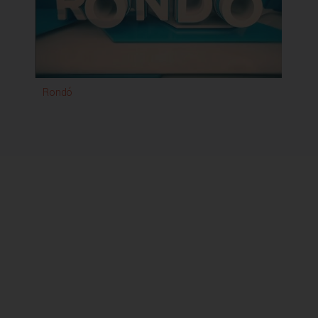
mutatja be sokszínű kultúrájukat.
2022-től minden héten pénteken 26 percben
jelentkezünk a nemzetiségekhez kapcsolódó – de a
magyar és egyéb nemzetiséghez tartozók számára is
érdekes – irodalmat, könnyű és komolyzenét,
Rondó
hagyományokat, képzőművészetet, történelmet,
egyházi életet, oktatást, az élet minden szegmensét
bemutató magazinműsorunkkal. A kulturális ajánlóban
pedig gyekszünk minél szélesebb körben beharangozni
eseményeket, újonnan megjelent könyveket,
kiállításokat, koncerteket, egyéb eseményeket stb., ami
szintén szélesebb körben adhat számot érdeklődésre.