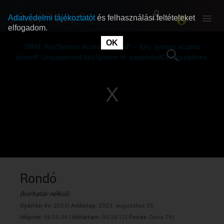
Adatvédelmi tájékoztatót
és felhasználási feltételeket
elfogadom.
This
is
OK
RÓLUNK
RÓLUNK
a
DRM: KeySystem Access Denied! -- Key system access
modal
window.
denied! Unsupported keySystem or supportedConfigurations.
SZABAD MŰSOROK
SZABAD MŰSOROK
MŰSORÚJSÁG
MŰSORÚJSÁG
GYŰJTEMÉNYEK
GYŰJTEMÉNYEK
SEGÍTHETÜNK?
SEGÍTHETÜNK?
Rondó
(korhatár nélkül)
OKTATÁS
OKTATÁS
Gyártási év:
2023|
Adásnap:
2023. augusztus 25.
Időpont:
06:55:24 |
Időtartam:
00:26:12|
Forrás:
Duna TV|