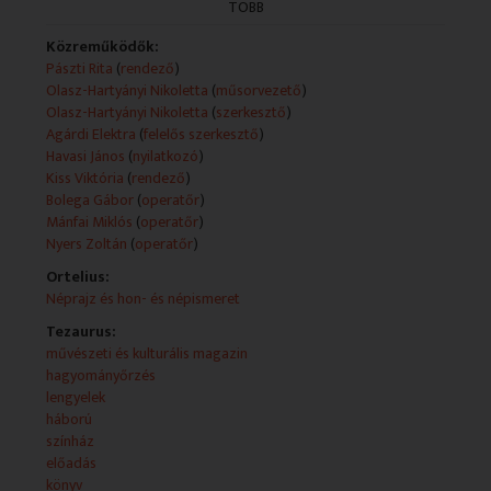
magyar feliratozással.
TÖBB
Technikai leírás:
Közreműködők:
A műsorszolgáltatói információk forrása változó
Pászti Rita
(
rendező
)
(teletext, mediaklikk.hu).
Olasz-Hartyányi Nikoletta
(
műsorvezető
)
Műsorszolgáltatói ismertető:
Olasz-Hartyányi Nikoletta
(
szerkesztő
)
- Mai adásunkban a háború következményeivel
Agárdi Elektra
(
felelős szerkesztő
)
foglalkozunk
Havasi János
(
nyilatkozó
)
Euripidész a Trójai nők című drámája és a II.
Kiss Viktória
(
rendező
)
világháborús
Bolega Gábor
(
operatőr
)
lengyel menekültek történetén keresztül.
Mánfai Miklós
(
operatőr
)
A gdanszky Wybrzeze Színház 10. színházi olimpián
Nyers Zoltán
(
operatőr
)
mutatta be
Ortelius:
az ókori görög drámaíró művét, amely arról szól,
Néprajz és hon- és népismeret
amit Homérosz nem mesélt el az Iliászban, vagy is
milyen volt Trója
Tezaurus:
az eleste utáni másnap reggel.
művészeti és kulturális magazin
Euripidész felkavaró drámájában bírálja honfitársait
hagyományőrzés
a hódító helléneket és megmutatja, hogy egy fegyveres
lengyelek
konfliktusban
háború
nincsenek győztesek és vesztesek.
színház
előadás
- A háború a 20. század derekán is milliók sorsát írta át.
könyv