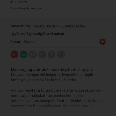
ID:
4125673
VALLÁS
VALLÁS
Beszélt nyelv:
magyar
NAVA műfaj:
NEMZETISÉGI / KISEBBSÉGI MŰSOR
Egyéb műfaj: szolgáltató műsor
+
Főcím:
Rondó
Műsorújság adatai:
A műsor bepillantást nyújt a
Magyarországon élő bolgárok, lengyelek, görögök,
örmények, ruszinok és ukránok életébe.
A műsor egyfajta fórumot jelent a kis közösségeknek,
bemutatja múltjukat, történelmüket, a jelen
hétköznapjait és ünnepeit. Fontos feladatot tölt be az
anyanyelvi kultúra ápolásában, hiszen a forgatott
...
anyagok többsége az adott kisebbség nyelvén készül