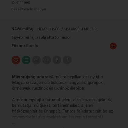
ID:
4111908
VALLÁS
VALLÁS
Beszélt nyelv:
magyar
NAVA műfaj:
NEMZETISÉGI / KISEBBSÉGI MŰSOR
Egyéb műfaj: szolgáltató műsor
+
Főcím:
Rondó
Műsorújság adatai:
A műsor bepillantást nyújt a
Magyarországon élő bolgárok, lengyelek, görögök,
örmények, ruszinok és ukránok életébe.
A műsor egyfajta fórumot jelent a kis közösségeknek,
bemutatja múltjukat, történelmüket, a jelen
hétköznapjait és ünnepeit. Fontos feladatot tölt be az
anyanyelvi kultúra ápolásában, hiszen a forgatott
...
anyagok többsége az adott kisebbség nyelvén készül