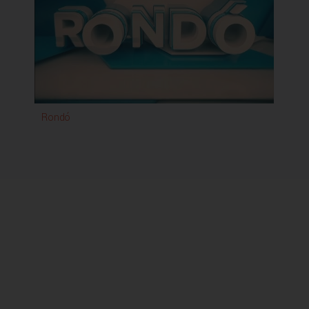
a Magyarországi Lengyelekért díjakat is, amelyet
többek között a nyelvoktatás, a történelmi múlt
kutatása és a közösségépítés terén végzett
kiemelkedő tevékenységükért hárman vehettek át.
- Gyöngyök a skatulyából: Ukrán dallaom Budapesten
Gyöngyök a skatulyából címmel adott jótékonysági
koncertet június elején a Párbeszéd Házában,
Rondó
Budapesten két csodálatos hangú szoprán. Két
Viktória, ráadásul mindketten ukránok és ma már
mindketten Magyarországon élnek.
A Magyar Televízióban 1994 januárjától látható a
Rondó nemzetiségi magazinműsora.
A RONDÓ nemzetiségi magazin 1994 óta nyújt
betekintést a magyarországi nemzetiségek hat
kislétszámú közössége, a bolgárok, görögök, lengyelek,
örmények, ruszinok valamint ukránok mindennapjaiba,
mutatja be sokszínű kultúrájukat.