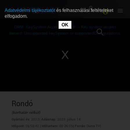
Adatvédelmi tájékoztatót
és felhasználási feltételeket
elfogadom.
This
is
OK
RÓLUNK
RÓLUNK
a
DRM: KeySystem Access Denied! -- Key system access
modal
window.
denied! Unsupported keySystem or supportedConfigurations.
SZABAD MŰSOROK
SZABAD MŰSOROK
MŰSORÚJSÁG
MŰSORÚJSÁG
GYŰJTEMÉNYEK
GYŰJTEMÉNYEK
SEGÍTHETÜNK?
SEGÍTHETÜNK?
Rondó
(korhatár nélkül)
OKTATÁS
OKTATÁS
Gyártási év:
2023|
Adásnap:
2023. július 14.
Időpont:
06:50:42 |
Időtartam:
00:26:09|
Forrás:
Duna TV|