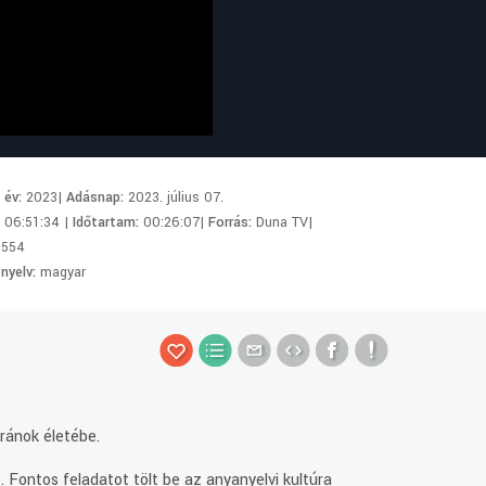
i év:
2023|
Adásnap:
2023. július 07.
:
06:51:34 |
Időtartam:
00:26:07|
Forrás:
Duna TV|
6554
 nyelv:
magyar
ránok életébe.
 Fontos feladatot tölt be az anyanyelvi kultúra