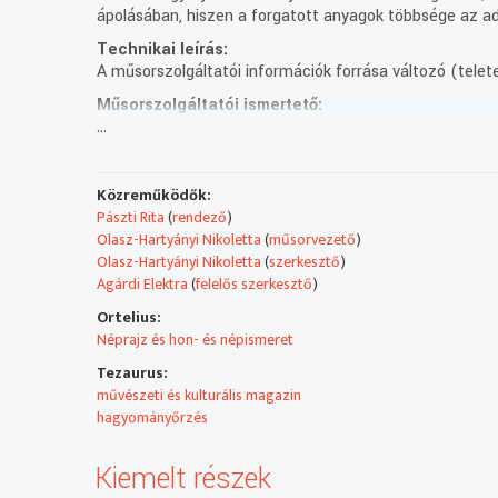
ápolásában, hiszen a forgatott anyagok többsége az ad
Technikai leírás:
A műsorszolgáltatói információk forrása változó (telete
Műsorszolgáltatói ismertető:
...
A Magyar Televízióban 1994 januárjától látható a Ron
A RONDÓ nemzetiségi magazin 1994 óta nyújt betekinté
ukránok mindennapjaiba, mutatja be sokszínű kultúrájuk
Közreműködők:
Pászti Rita
(
rendező
)
2022-től minden héten pénteken 26 percben jelentkez
Olasz-Hartyányi Nikoletta
(
műsorvezető
)
könnyű és komolyzenét, hagyományokat, képzőművészete
Olasz-Hartyányi Nikoletta
(
szerkesztő
)
ajánlóban pedig gyekszünk minél szélesebb körben beha
Agárdi Elektra
(
felelős szerkesztő
)
szélesebb körben adhat számot érdeklődésre.
Ortelius:
Néprajz és hon- és népismeret
Tezaurus:
művészeti és kulturális magazin
hagyományőrzés
Kiemelt részek