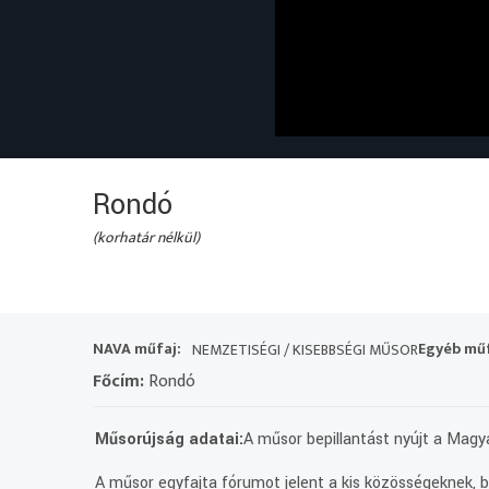
Rondó
(korhatár nélkül)
NAVA műfaj:
Egyéb műf
NEMZETISÉGI / KISEBBSÉGI MŰSOR
Főcím:
Rondó
Műsorújság adatai:
A műsor bepillantást nyújt a Magya
A műsor egyfajta fórumot jelent a kis közösségeknek, be