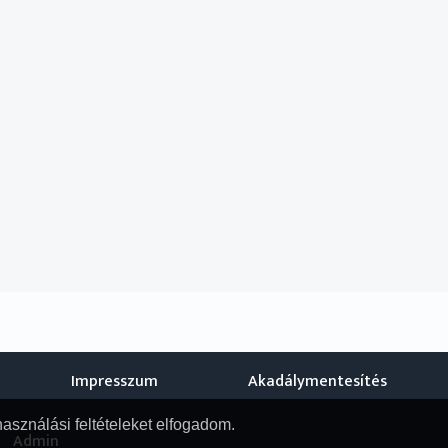
Impresszum
Akadálymentesítés
használási feltételeket elfogadom.
Admin