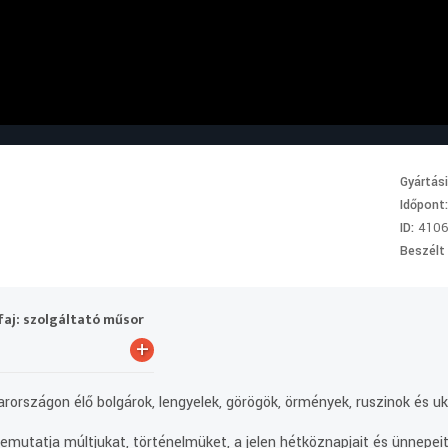
Gyártás
Időpont
ID:
410
Beszélt
aj: szolgáltató műsor
+
rországon élő bolgárok, lengyelek, görögök, örmények, ruszinok és uk
mutatja múltjukat, történelmüket, a jelen hétköznapjait és ünnepeit.