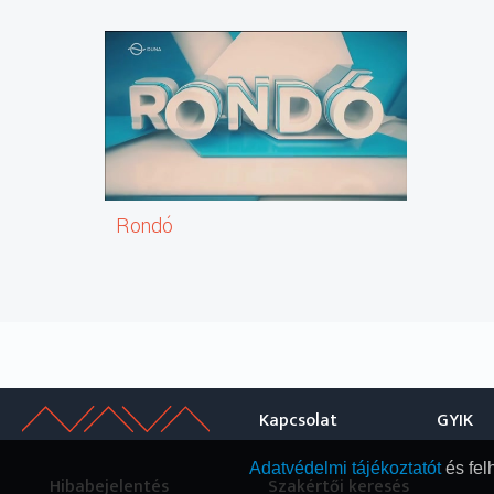
Rondó
Kapcsolat
GYIK
Adatvédelmi tájékoztatót
és fel
Hibabejelentés
Szakértői keresés