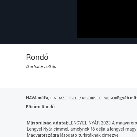
Rondó
(korhatár nélkül)
NAVA műfaj:
Egyéb műf
NEMZETISÉGI / KISEBBSÉGI MŰSOR
Főcím:
Rondó
Műsorújság adatai:
LENGYEL NYÁR 2023 A magyarorszá
Lengyel Nyár címmel, amelynek fő célja a lengyel-magy
Magyarországra látogató turistáknak címezve.