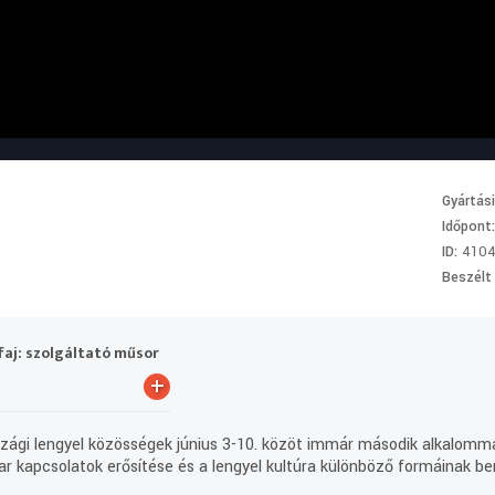
Gyártás
Időpont
ID:
410
Beszélt
aj: szolgáltató műsor
+
gi lengyel közösségek június 3-10. közöt immár második alkalomm
ar kapcsolatok erősítése és a lengyel kultúra különböző formáinak 