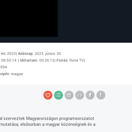
i év:
2023|
Adásnap:
2023. június 30.
:
06:50:14 |
Időtartam:
00:26:13|
Forrás:
Duna TV|
4594
 nyelv:
magyar
al szerveztek Magyarországon programsorozatot
bemutatása, elsősorban a magyar közönségnek és a