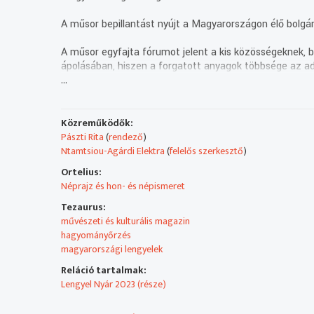
A műsor bepillantást nyújt a Magyarországon élő bolgár
A műsor egyfajta fórumot jelent a kis közösségeknek, be
ápolásában, hiszen a forgatott anyagok többsége az ad
...
Technikai leírás:
A műsorszolgáltatói információk forrása változó (telete
Műsorszolgáltatói ismertető:
Közreműködők:
A Magyar Televízióban 1994 januárjától látható a Ron
Pászti Rita
(
rendező
)
Ntamtsiou-Agárdi Elektra
(
felelős szerkesztő
)
A RONDÓ nemzetiségi magazin 1994 óta nyújt betekinté
Ortelius:
ukránok mindennapjaiba, mutatja be sokszínű kultúrájuk
Néprajz és hon- és népismeret
2022-től minden héten pénteken 26 percben jelentkez
Tezaurus:
könnyű és komolyzenét, hagyományokat, képzőművészete
művészeti és kulturális magazin
ajánlóban pedig gyekszünk minél szélesebb körben beha
hagyományőrzés
szélesebb körben adhat számot érdeklődésre.
magyarországi lengyelek
Reláció tartalmak:
Lengyel Nyár 2023 (része)