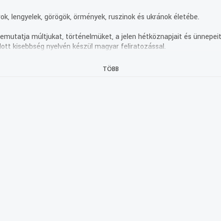
ok, lengyelek, görögök, örmények, ruszinok és ukránok életébe.
mutatja múltjukat, történelmüket, a jelen hétköznapjait és ünnepeit.
ott kisebbség nyelvén készül magyar feliratozással.
TÖBB
xt, mediaklikk.hu).
dó nemzetiségi magazinműsora.
st a magyarországi nemzetiségek hat kislétszámú közössége, a bolg
at.
ünk a nemzetiségekhez kapcsolódó – de a magyar és egyéb nemzetis
t, történelmet, egyházi életet, oktatást, az élet minden szegmen
rangozni eseményeket, újonnan megjelent könyveket, kiállításokat, 