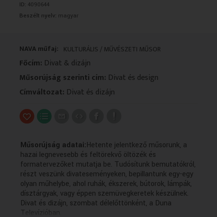
ID:
4090644
VALLÁS
VALLÁS
Beszélt nyelv:
magyar
NAVA műfaj:
KULTURÁLIS / MŰVÉSZETI MŰSOR
Főcím:
Divat & dizájn
Műsorújság szerinti cím:
Divat és design
Címváltozat:
Divat és dizájn
Műsorújság adatai:
Hetente jelentkező műsorunk, a
hazai legnevesebb és feltörekvő öltözék és
formatervezőket mutatja be. Tudósítunk bemutatókról,
részt veszünk divateseményeken, bepillantunk egy-egy
olyan műhelybe, ahol ruhák, ékszerek, bútorok, lámpák,
dísztárgyak, vagy éppen szemüvegkeretek készülnek.
Divat és dizájn, szombat délelőttönként, a Duna
Televízióban.