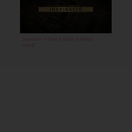
Inspiráció == Divat & dizájn [korhatár
nélkül]