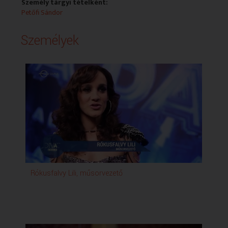
Személy tárgyi tételként:
Petőfi Sándor
Személyek
Rókusfalvy Lili, műsorvezető
Sza