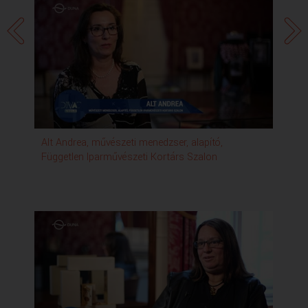
Alt Andrea, művészeti menedzser, alapító,
Független Iparművészeti Kortárs Szalon