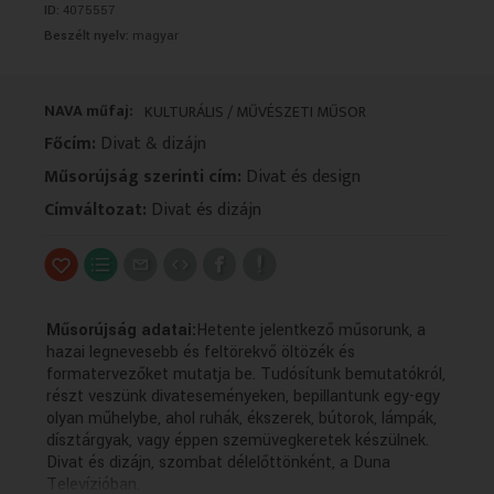
ID:
4075557
VALLÁS
VALLÁS
Beszélt nyelv:
magyar
NAVA műfaj:
KULTURÁLIS / MŰVÉSZETI MŰSOR
Főcím:
Divat & dizájn
Műsorújság szerinti cím:
Divat és design
Címváltozat:
Divat és dizájn
Műsorújság adatai:
Hetente jelentkező műsorunk, a
hazai legnevesebb és feltörekvő öltözék és
formatervezőket mutatja be. Tudósítunk bemutatókról,
részt veszünk divateseményeken, bepillantunk egy-egy
olyan műhelybe, ahol ruhák, ékszerek, bútorok, lámpák,
dísztárgyak, vagy éppen szemüvegkeretek készülnek.
Divat és dizájn, szombat délelőttönként, a Duna
Televízióban.