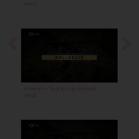
nélkül]
Kollekció == Divat & dizájn [korhatár
nélkül]