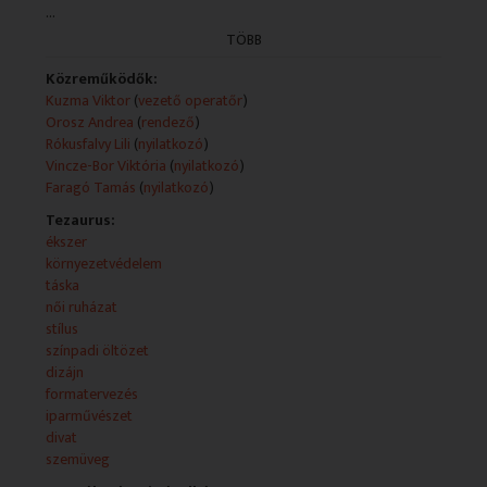
...
Technikai leírás:
TÖBB
A műsorszolgáltatói információk forrása a teletext.
Műsorszolgáltatói ismertető:
Közreműködők:
- Milyen műtárgyak elkészítésére készteti Petőfi alakja
Kuzma Viktor
(
vezető operatőr
)
a kortárs iparművészeket? Mai adásunkban erre is
Orosz Andrea
(
rendező
)
mutatunk példát, és bepillantunk a Dal kulisszái mögé,
Rókusfalvy Lili
(
nyilatkozó
)
hogy megnézzük a műsorvezető Rókusfalvy Lili
Vincze-Bor Viktória
(
nyilatkozó
)
öltözékét. Mindezek mellett bemutatjuk majd a Plié
Faragó Tamás
(
nyilatkozó
)
tavaszi újdonságait és divatbemutatóra is megyünk.
Tezaurus:
ékszer
környezetvédelem
táska
női ruházat
stílus
színpadi öltözet
dizájn
formatervezés
iparművészet
divat
szemüveg