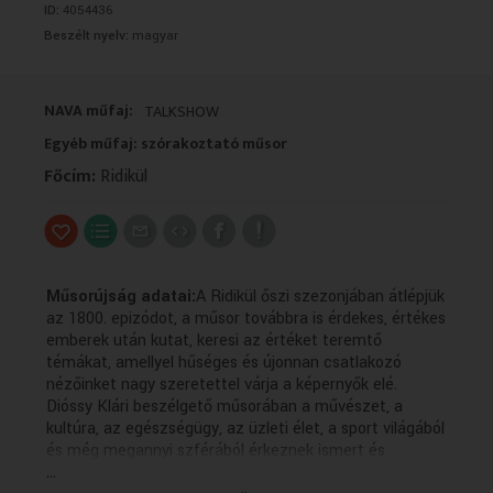
ID:
4054436
VALLÁS
VALLÁS
Beszélt nyelv:
magyar
NAVA műfaj:
TALKSHOW
Egyéb műfaj: szórakoztató műsor
Főcím:
Ridikül
Műsorújság adatai:
A Ridikül őszi szezonjában átlépjük
az 1800. epizódot, a műsor továbbra is érdekes, értékes
emberek után kutat, keresi az értéket teremtő
témákat, amellyel hűséges és újonnan csatlakozó
nézőinket nagy szeretettel várja a képernyők elé.
Dióssy Klári beszélgető műsorában a művészet, a
kultúra, az egészségügy, az üzleti élet, a sport világából
és még megannyi szférából érkeznek ismert és
...
elismert vendégek. A műsor célja, hogy bemutasson