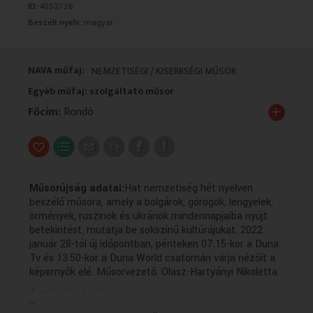
ID:
4053726
VALLÁS
VALLÁS
Beszélt nyelv:
magyar
NAVA műfaj:
NEMZETISÉGI / KISEBBSÉGI MŰSOR
Egyéb műfaj: szolgáltató műsor
+
Főcím:
Rondó
Műsorújság adatai:
Hat nemzetiség hét nyelven
beszélő műsora, amely a bolgárok, görögök, lengyelek,
örmények, ruszinok és ukránok mindennapjaiba nyújt
betekintést, mutatja be sokszínű kultúrájukat. 2022.
január 28-tól új időpontban, pénteken 07.15-kor a Duna
Tv és 13.50-kor a Duna World csatornán várja nézőit a
képernyők elé. Műsorvezető: Olasz-Hartyányi Nikoletta
Technikai leírás:
...
A műsorszolgáltatói információk forrása változó