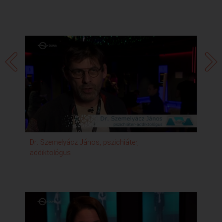
Dr. Szemelyácz János, pszichiáter,
An
addiktológus