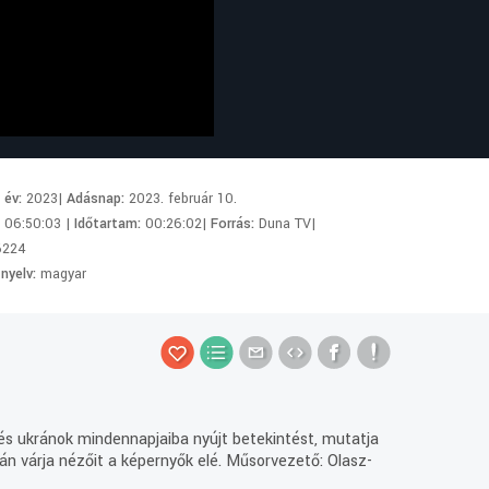
i év:
2023|
Adásnap:
2023. február 10.
:
06:50:03 |
Időtartam:
00:26:02|
Forrás:
Duna TV|
6224
 nyelv:
magyar
és ukránok mindennapjaiba nyújt betekintést, mutatja
án várja nézőit a képernyők elé. Műsorvezető: Olasz-