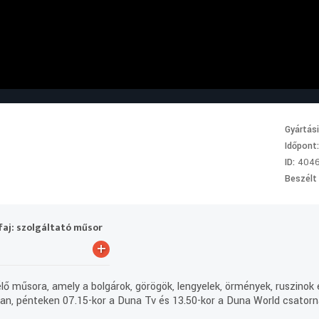
Gyártás
Időpont
ID:
404
Beszélt
aj: szolgáltató műsor
+
ő műsora, amely a bolgárok, görögök, lengyelek, örmények, ruszinok 
ntban, pénteken 07.15-kor a Duna Tv és 13.50-kor a Duna World csatorn