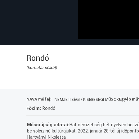
Rondó
(korhatár nélkül)
NAVA műfaj:
Egyéb műf
NEMZETISÉGI / KISEBBSÉGI MŰSOR
Főcím:
Rondó
Műsorújság adatai:
Hat nemzetiség hét nyelven beszél
be sokszínű kultúrájukat. 2022. január 28-tól új időpo
Hartyányi Nikoletta