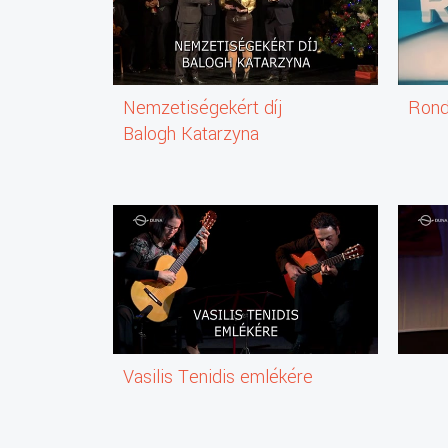
Nemzetiségekért díj
Ron
Balogh Katarzyna
Vasilis Tenidis emlékére