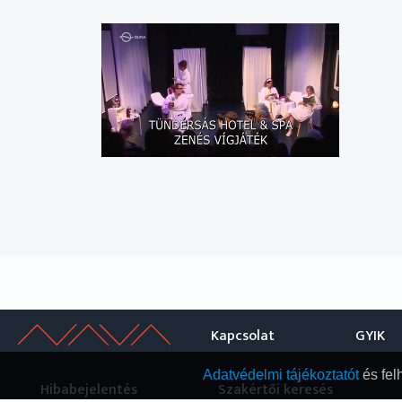
Kapcsolat
GYIK
Adatvédelmi tájékoztatót
és fel
Hibabejelentés
Szakértői keresés