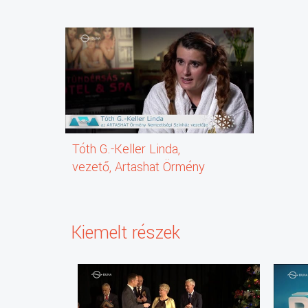
Tóth G.-Keller Linda,
vezető, Artashat Örmény
Nemzetiségi Színház
Kiemelt részek