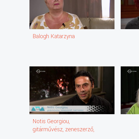
Balogh Katarzyna
Notis Georgiou,
gitárművész, zeneszerző,
karmester