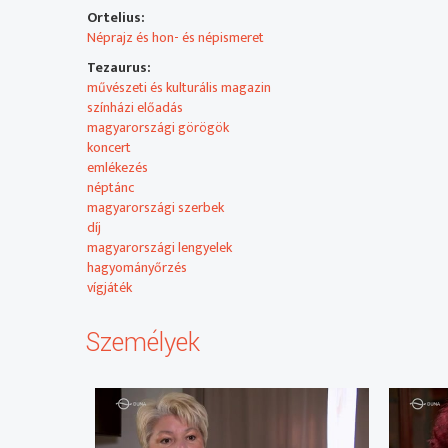
ukránok mindennapjaiba, mutatja be sokszínű kultúrájuk
Ortelius:
Néprajz és hon- és népismeret
2022-től minden héten pénteken 26 percben jelentkez
könnyű és komolyzenét, hagyományokat, képzőművészete
Tezaurus:
ajánlóban pedig gyekszünk minél szélesebb körben beha
művészeti és kulturális magazin
szélesebb körben adhat számot érdeklődésre.
színházi előadás
magyarországi görögök
koncert
emlékezés
néptánc
magyarországi szerbek
díj
magyarországi lengyelek
hagyományőrzés
vígjáték
Személyek