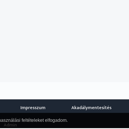
Impresszum
Akadálymentesítés
használási feltételeket elfogadom.
Admin