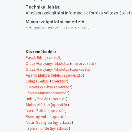
Technikai leírás:
A műsorszolgáltatói információk forrása változó (telete
Műsorszolgáltatói ismertető:
- Hagyományőrzés, zene, színház
...
NEMZETISÉGEKÉRT DÍJ – BALOGH KATARZYNA
A Nemzetiségek Napja alkalmából 2022-ben is átadták a
hazai nemzetiségek érdekében a közélet, oktatás, kultú
A magyarországi lengyel nemzetiség életében vállalt 
Közreműködők:
VASILIS TENIDIS EMLÉKÉRE
Pászti Rita
(
rendező
)
6 évvel ezelőtt 2017. február 7-én, 80 éves korában hun
Olasz-Hartyányi Nikoletta
(
műsorvezető
)
kamarazenék, kórusművek, jazz és filmzenék kerültek ki
Olasz-Hartyányi Nikoletta
(
szerkesztő
)
emlékére.
Agárdi Elektra
(
felelős szerkesztő
)
TÜNDÉRSÁS HOTEL & SPA – ZENÉS VÍGJÁTÉK
Bolega Gábor
(
operatőr
)
Adásunk utolsó perceiben Magyarországi Nemzetiségi Sz
Bukovszky Péter
(
operatőr
)
A Tündérsás hotel & spa-ban félreértések, komikus hely
Fábián Márton
(
operatőr
)
Az alkotók célja elsősorban a felhőtlen szórakoztatás v
Hubay Zoltán
(
operatőr
)
mutatja be a társulat a Nemzeti Színházban.
Mohai Márton
(
operatőr
)
Nyers Zoltán
(
operatőr
)
A Magyar Televízióban 1994 januárjától látható a Ron
Pokorny Antal
(
operatőr
)
Notis Georgiou
(
nyilatkozó
)
A RONDÓ nemzetiségi magazin 1994 óta nyújt betekinté
Trojan Tünde
(
nyilatkozó
)