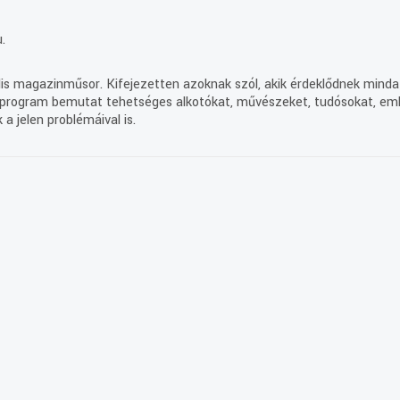
.
ális magazinműsor. Kifejezetten azoknak szól, akik érdeklődnek min
program bemutat tehetséges alkotókat, művészeket, tudósokat, emlé
a jelen problémáival is.