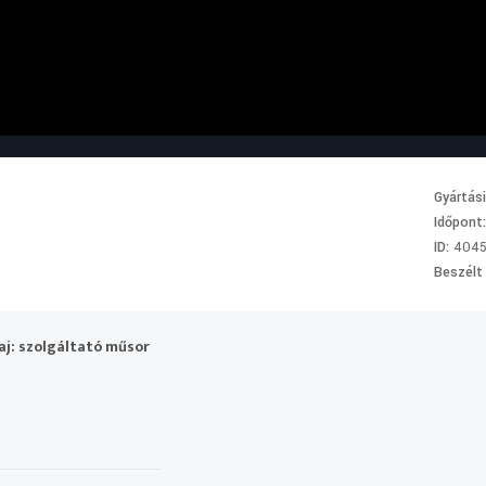
Gyártás
Időpont
ID:
4045
Beszélt
j: szolgáltató műsor