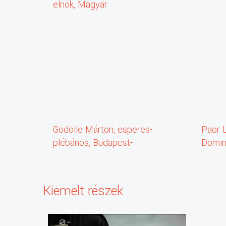
elnök, Magyar
Biodiverzitás-kutató
Társaság
Gödölle Márton, esperes-
Paor Li
plébános, Budapest-
Domin
Mátyásföldi Szent József
Plébánia
Kiemelt részek