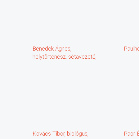
Benedek Ágnes,
Paulh
helytörténész, sétavezető,
Kertvárosi Időutazó
Kovács Tibor, biológus,
Paor 