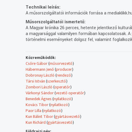
Technikai leírás:
A műsorszolgáltatói információk forrása a mediaklikk.hu
Műsorszolgáltatói ismertető:
A Magyar krónika 26 perces, hetente jelentkező kultur
a magyarsággal valamilyen formában kapcsolatosak. A 
történelmi eseményeket dolgoz fel, valamint foglalkozik 
Közreműködők:
Csőre Gábor
(
műsorvezető
)
Hábermann Jenő
(
producer
)
Dobronay László
(
rendező
)
Társi István
(
szerkesztő
)
Zombori László
(
operatőr
)
Várkonyi Sándor
(
vezető operatőr
)
Benedek Ágnes
(
nyilatkozó
)
Kovács Tibor
(
nyilatkozó
)
Paor Lilla
(
nyilatkozó
)
Kun Bálint Tibor
(
gyártásvezető
)
Kun Richárd
(
gyártásvezető
)
Földrajzi név: