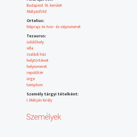
Budapest 16. kerület
Mátyásföld
Ortelius:
Néprajz és hon- és népismeret
Tezaurus:
üdülőhely
villa
családi ház
helytörténet
helyismeret
repülőtér
ürge
templom
Személy tárgyi tételként:
I. Mátyás király
Személyek