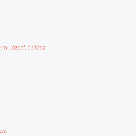
eim József, építész
Éva