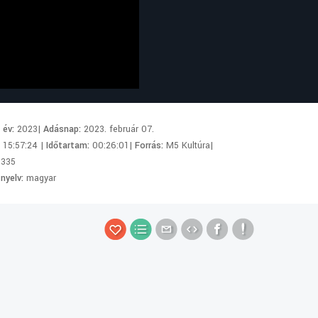
i év:
2023|
Adásnap:
2023. február 07.
:
15:57:24 |
Időtartam:
00:26:01|
Forrás:
M5 Kultúra|
335
 nyelv:
magyar