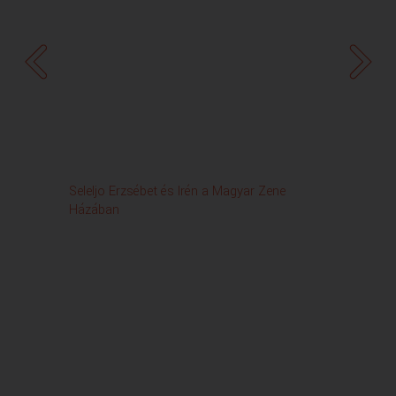
Seleljo Erzsébet és Irén a Magyar Zene
Zenet
Házában