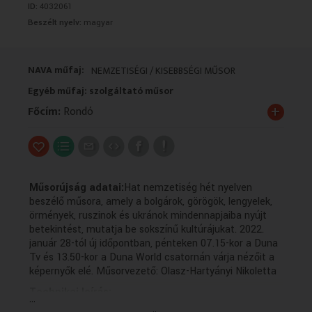
ID:
4032061
VALLÁS
VALLÁS
Beszélt nyelv:
magyar
NAVA műfaj:
NEMZETISÉGI / KISEBBSÉGI MŰSOR
Egyéb műfaj: szolgáltató műsor
+
Főcím:
Rondó
Műsorújság adatai:
Hat nemzetiség hét nyelven
beszélő műsora, amely a bolgárok, görögök, lengyelek,
örmények, ruszinok és ukránok mindennapjaiba nyújt
betekintést, mutatja be sokszínű kultúrájukat. 2022.
január 28-tól új időpontban, pénteken 07.15-kor a Duna
Tv és 13.50-kor a Duna World csatornán várja nézőit a
képernyők elé. Műsorvezető: Olasz-Hartyányi Nikoletta
Technikai leírás:
...
A műsorszolgáltatói információk forrása változó