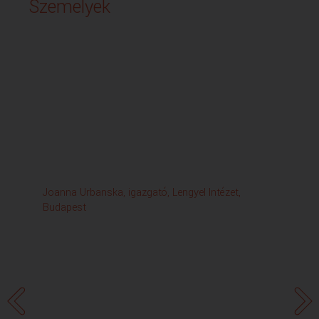
Személyek
Joanna Urbanska, igazgató, Lengyel Intézet,
Fab
Budapest
Ön