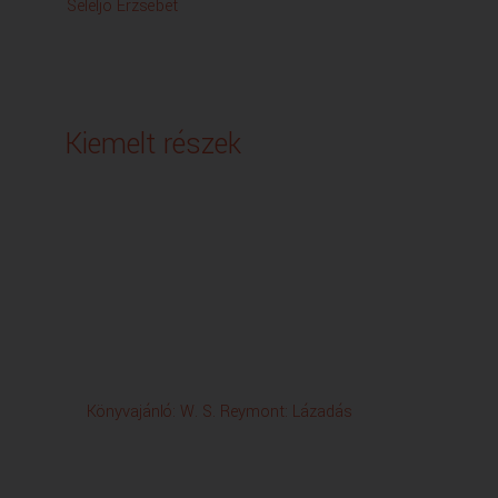
Seleljo Erzsébet
Kiemelt részek
Könyvajánló: W. S. Reymont: Lázadás
Papag