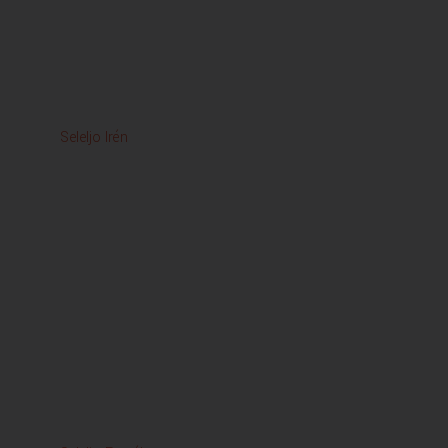
Seleljo Irén
Pap