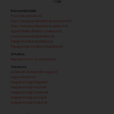
TÖBB
(teletext, mediaklikk.hu).
Műsorszolgáltatói ismertető:
Közreműködők:
A Magyar Televízióban 1994 januárjától látható a
Pászti Rita
(
rendező
)
Rondó nemzetiségi magazinműsora.
Olasz-Hartyányi Nikoletta
(
műsorvezető
)
Olasz-Hartyányi Nikoletta
(
szerkesztő
)
A RONDÓ nemzetiségi magazin 1994 óta nyújt
Agárdi Elektra
(
felelős szerkesztő
)
betekintést a magyarországi nemzetiségek hat
Joanna Urbanska
(
nyilatkozó
)
kislétszámú közössége, a bolgárok, görögök, lengyelek,
Seleljo Erzsébet
(
nyilatkozó
)
örmények, ruszinok valamint ukránok mindennapjaiba,
Papageorgiu Szteliosz
(
nyilatkozó
)
mutatja be sokszínű kultúrájukat.
Ortelius:
Néprajz és hon- és népismeret
2022-től minden héten pénteken 26 percben
jelentkezünk a nemzetiségekhez kapcsolódó – de a
Tezaurus:
magyar és egyéb nemzetiséghez tartozók számára is
művészeti és kulturális magazin
érdekes – irodalmat, könnyű és komolyzenét,
hagyományőrzés
hagyományokat, képzőművészetet, történelmet,
magyarországi lengyelek
egyházi életet, oktatást, az élet minden szegmensét
magyarországi ruszinok
bemutató magazinműsorunkkal. A kulturális ajánlóban
magyarországi örmények
pedig gyekszünk minél szélesebb körben beharangozni
magyarországi görögök
eseményeket, újonnan megjelent könyveket,
magyarországi bolgárok
kiállításokat, koncerteket, egyéb eseményeket stb., ami
szintén szélesebb körben adhat számot érdeklődésre.